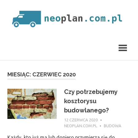
Skip
to
content
neoplan.com.pl
MIESIĄC:
CZERWIEC 2020
Czy potrzebujemy
kosztorysu
budowlanego?
12 CZERWCA 2020
NEOPLAN.COM.PL
BUDOWA
Każdy, kto już ma lub dopiero przymierza się do