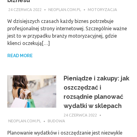
biznesu
24 CZERWCA 2022
NEOPLAN.COM.PL
MOTORYZACJA
W dzisiejszych czasach każdy biznes potrzebuje
profesjonalnej strony internetowej. Szczególnie ważne
jest to w przypadku branży motoryzacyjnej, gdzie
klienci oczekują[…]
READ MORE
Pieniądze i zakupy: jak
oszczędzać i
rozsądnie planować
wydatki w sklepach
24 CZERWCA 2022
NEOPLAN.COM.PL
BUDOWA
Planowanie wydatków i oszczędzanie jest niezwykle