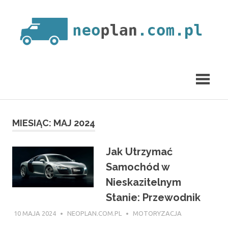
Skip
to
content
neoplan.com.pl
MIESIĄC:
MAJ 2024
Jak Utrzymać
Samochód w
Nieskazitelnym
Stanie: Przewodnik
10 MAJA 2024
NEOPLAN.COM.PL
MOTORYZACJA