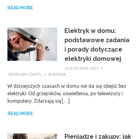
READ MORE
Elektryk w domu:
podstawowe zadania
i porady dotyczące
elektryki domowej
24 STYCZNIA 2023
NEOPLAN.COM.PL
BUDOWA
W dzisiejszych czasach w domu nie da się obejść bez
elektryki. Od grzejników, oświetlenia, po telewizory i
komputery. Zdarzają się[…]
READ MORE
Pieniądze i zakupy: jak