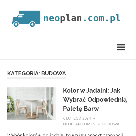
Skip
to
content
neoplan.com.pl
KATEGORIA:
BUDOWA
Kolor w Jadalni: Jak
Wybrać Odpowiednią
Paletę Barw
6 LUTEGO 2024
NEOPLAN.COM.PL
BUDOWA
Wybór kolorów do jadalni to ważny aspekt aranżacji