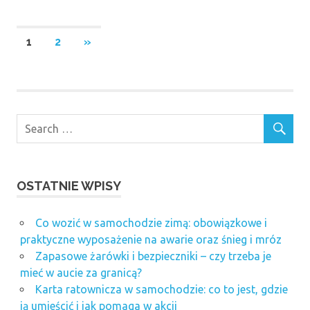
Stronicowanie
NEXT
1
2
»
POSTS
wpisów
OSTATNIE WPISY
Co wozić w samochodzie zimą: obowiązkowe i
praktyczne wyposażenie na awarie oraz śnieg i mróz
Zapasowe żarówki i bezpieczniki – czy trzeba je
mieć w aucie za granicą?
Karta ratownicza w samochodzie: co to jest, gdzie
ją umieścić i jak pomaga w akcji