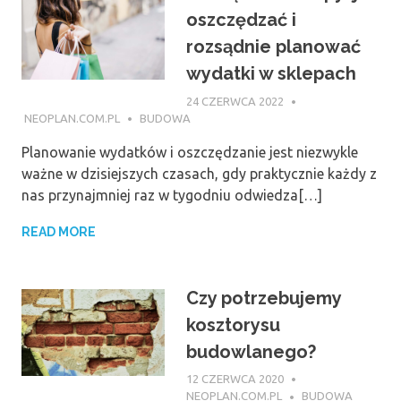
oszczędzać i
rozsądnie planować
wydatki w sklepach
24 CZERWCA 2022
NEOPLAN.COM.PL
BUDOWA
Planowanie wydatków i oszczędzanie jest niezwykle
ważne w dzisiejszych czasach, gdy praktycznie każdy z
nas przynajmniej raz w tygodniu odwiedza[…]
READ MORE
Czy potrzebujemy
kosztorysu
budowlanego?
12 CZERWCA 2020
NEOPLAN.COM.PL
BUDOWA