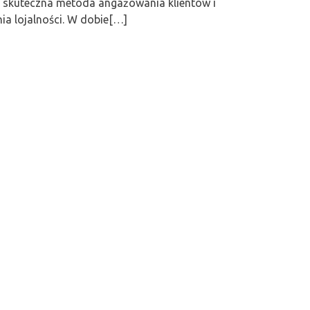
e skuteczna metoda angażowania klientów i
a lojalności. W dobie[…]