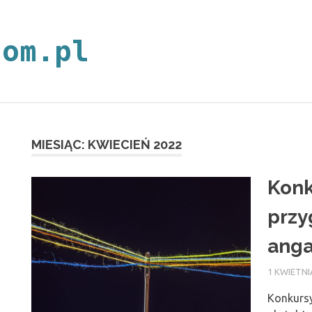
neoplan.com.p
MIESIĄC:
KWIECIEŃ 2022
Konk
przy
anga
1 KWIETNI
Konkursy