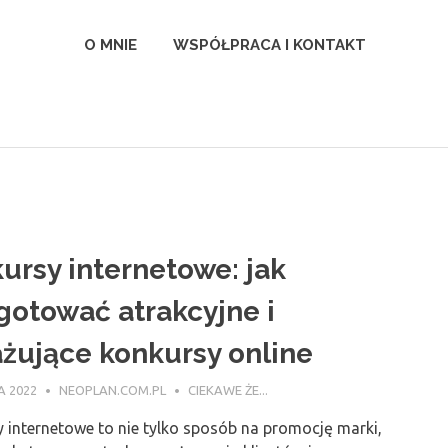
l
O MNIE
WSPÓŁPRACA I KONTAKT
ursy internetowe: jak
gotować atrakcyjne i
żujące konkursy online
A 2022
NEOPLAN.COM.PL
CIEKAWE ŻE...
 internetowe to nie tylko sposób na promocję marki,