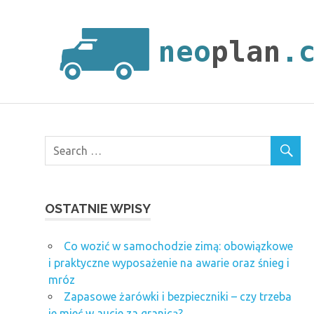
Skip
to
content
OSTATNIE WPISY
Co wozić w samochodzie zimą: obowiązkowe
i praktyczne wyposażenie na awarie oraz śnieg i
mróz
Zapasowe żarówki i bezpieczniki – czy trzeba
je mieć w aucie za granicą?