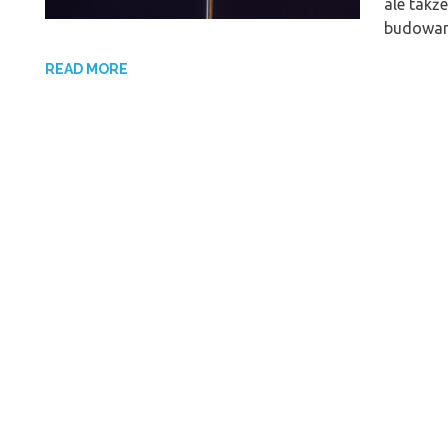
ale takż
budowani
READ MORE