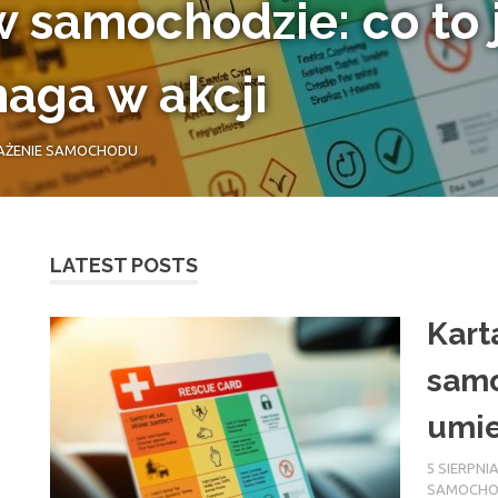
 samochodzie: co to j
maga w akcji
ŻENIE SAMOCHODU
LATEST POSTS
Kart
samo
umie
5 SIERPNIA
SAMOCH