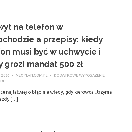
yt na telefon w
chodzie a przepisy: kiedy
fon musi być w uchwycie i
y grozi mandat 500 zł
 2026
NEOPLAN.COM.PL
DODATKOWE WYPOSAŻENIE
ODU
ce najłatwiej o błąd nie wtedy, gdy kierowca „trzyma
jazdy.[…]