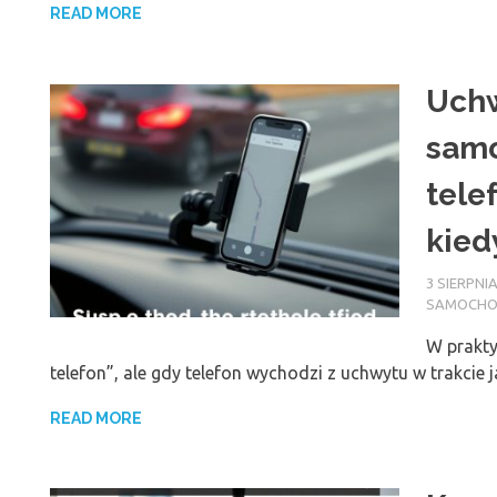
READ MORE
Uchw
samo
tele
kied
3 SIERPNIA
SAMOCH
W prakty
telefon”, ale gdy telefon wychodzi z uchwytu w trakcie 
READ MORE