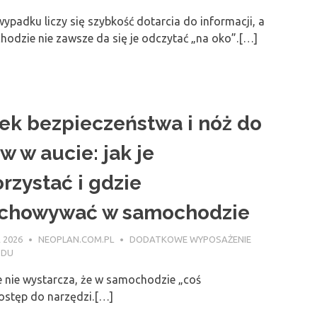
wypadku liczy się szybkość dotarcia do informacji, a
odzie nie zawsze da się je odczytać „na oko”.[…]
ek bezpieczeństwa i nóż do
w w aucie: jak je
rzystać i gdzie
chowywać w samochodzie
 2026
NEOPLAN.COM.PL
DODATKOWE WYPOSAŻENIE
ODU
e nie wystarcza, że w samochodzie „coś
dostęp do narzędzi.[…]