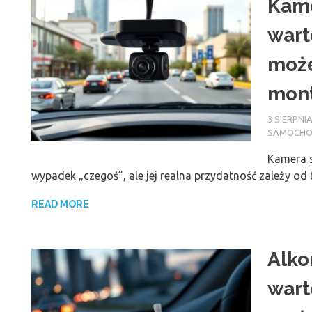
Kame
wart
może
mont
3 SIERPNIA
SAMOCH
Kamera 
wypadek „czegoś”, ale jej realna przydatność zależy od
READ MORE
Alko
wart