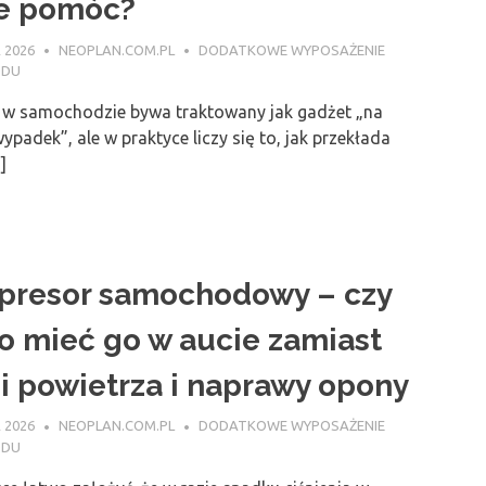
e pomóc?
 2026
NEOPLAN.COM.PL
DODATKOWE WYPOSAŻENIE
ODU
w samochodzie bywa traktowany jak gadżet „na
ypadek”, ale w praktyce liczy się to, jak przekłada
]
resor samochodowy – czy
o mieć go w aucie zamiast
ji powietrza i naprawy opony
 2026
NEOPLAN.COM.PL
DODATKOWE WYPOSAŻENIE
ODU