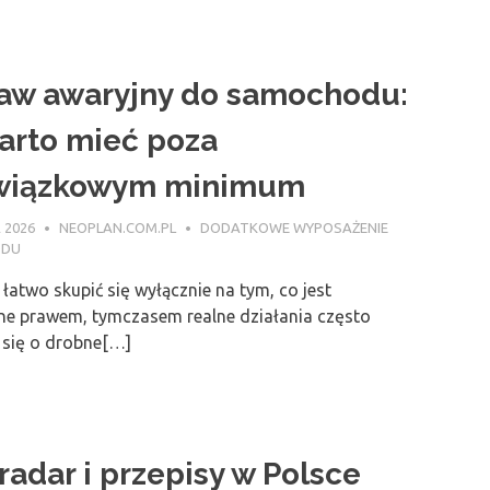
aw awaryjny do samochodu:
arto mieć poza
wiązkowym minimum
 2026
NEOPLAN.COM.PL
DODATKOWE WYPOSAŻENIE
ODU
 łatwo skupić się wyłącznie na tym, co jest
e prawem, tymczasem realne działania często
ą się o drobne[…]
radar i przepisy w Polsce