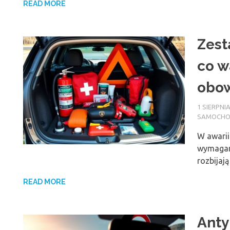
READ MORE
Zest
co w
obo
1 SIERPNIA
SAMOCH
W awarii
wymagan
rozbijaj
READ MORE
Anty