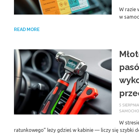
W razie 
w samoch
READ MORE
Młot
pasó
wyko
prze
5 SIERPNIA
SAMOCH
W stresi
ratunkowego” leży gdzieś w kabinie — liczy się szybki 