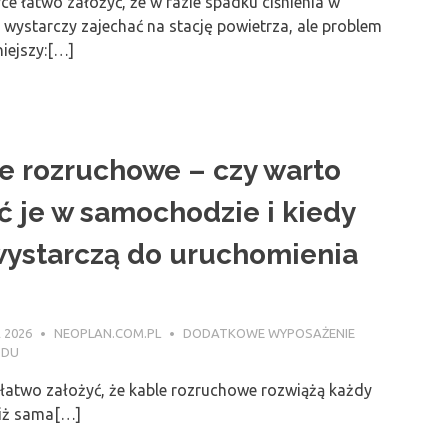
ce łatwo założyć, że w razie spadku ciśnienia w
wystarczy zajechać na stację powietrza, ale problem
niejszy:[…]
e rozruchowe – czy warto
ć je w samochodzie i kiedy
wystarczą do uruchomienia
 2026
NEOPLAN.COM.PL
DODATKOWE WYPOSAŻENIE
ODU
 łatwo założyć, że kable rozruchowe rozwiążą każdy
niż sama[…]