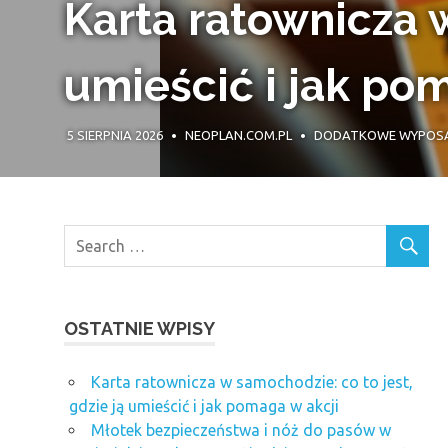
Karta ratownicza w
umieścić i jak po
5 SIERPNIA 2026
NEOPLAN.COM.PL
DODATKOWE WYPOSA
OSTATNIE WPISY
Karta ratownicza w samochodzie: co to jest,
gdzie ją umieścić i jak pomaga w akcji
Młotek bezpieczeństwa i nóż do pasów w