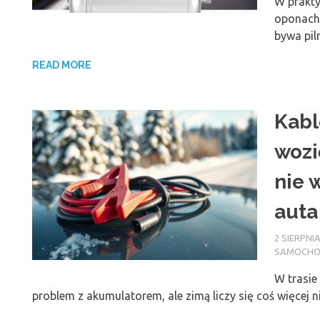
W prakty
oponach 
bywa pil
READ MORE
Kabl
wozi
nie 
auta
2 SIERPNIA
SAMOCH
W trasie
problem z akumulatorem, ale zimą liczy się coś więcej 