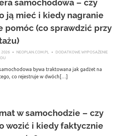
ra samochodowa – czy
o ją mieć i kiedy nagranie
 pomóc (co sprawdzić przy
ażu)
 2026
NEOPLAN.COM.PL
DODATKOWE WYPOSAŻENIE
ODU
samochodowa bywa traktowana jak gadżet na
 tego, co rejestruje w dwóch[…]
mat w samochodzie – czy
o wozić i kiedy faktycznie