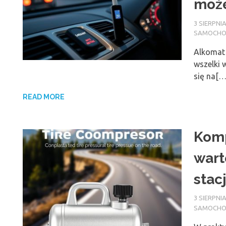
moż
3 SIERPNIA
SAMOCH
Alkomat 
wszelki w
się na[…
READ MORE
Komp
wart
stac
3 SIERPNIA
SAMOCH