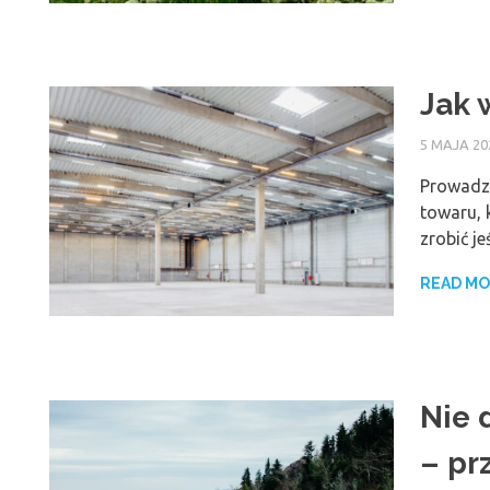
Jak 
5 MAJA 20
Prowadzi
towaru, 
zrobić je
READ M
Nie 
– pr