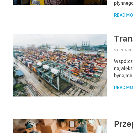
płynneg
READ M
Tran
9 LIPCA 20
Współcze
najwięks
bynajmni
READ M
Prze