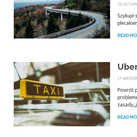
29 LISTOP
Szykuje s
plecakie
READ M
Uber
21 WRZEŚN
Powrót p
probleme
zasady,,j
READ M