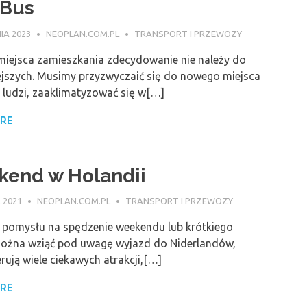
oBus
IA 2023
NEOPLAN.COM.PL
TRANSPORT I PRZEWOZY
iejsca zamieszkania zdecydowanie nie należy do
ejszych. Musimy przyzwyczaić się do nowego miejsca
 ludzi, zaaklimatyzować się w[…]
ORE
end w Holandii
 2021
NEOPLAN.COM.PL
TRANSPORT I PRZEWOZY
 pomysłu na spędzenie weekendu lub krótkiego
ożna wziąć pod uwagę wyjazd do Niderlandów,
rują wiele ciekawych atrakcji,[…]
ORE