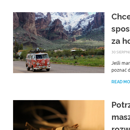
Chce
spos
za ho
30 SIERPN
Jeśli ma
poznać d
READ M
Potr
masz
rozw