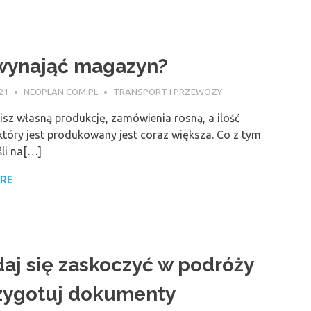
wynająć magazyn?
21
NEOPLAN.COM.PL
TRANSPORT I PRZEWOZY
sz własną produkcję, zamówienia rosną, a ilość
który jest produkowany jest coraz większa. Co z tym
śli na[…]
ORE
daj się zaskoczyć w podróży
zygotuj dokumenty