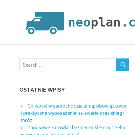
Skip
to
content
OSTATNIE WPISY
Co wozić w samochodzie zimą: obowiązkowe
i praktyczne wyposażenie na awarie oraz śnieg i
mróz
Zapasowe żarówki i bezpieczniki – czy trzeba
je mieć w aucie za granicą?