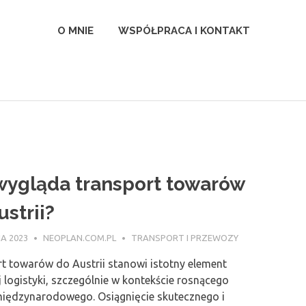
l
O MNIE
WSPÓŁPRACA I KONTAKT
wygląda transport towarów
ustrii?
A 2023
NEOPLAN.COM.PL
TRANSPORT I PRZEWOZY
t towarów do Austrii stanowi istotny element
j logistyki, szczególnie w kontekście rosnącego
iędzynarodowego. Osiągnięcie skutecznego i