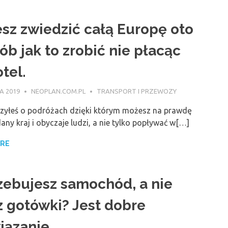
sz zwiedzić całą Europę oto
ób jak to zrobić nie płacąc
tel.
IA 2019
NEOPLAN.COM.PL
TRANSPORT I PRZEWOZY
rzyłeś o podróżach dzięki którym możesz na prawdę
any kraj i obyczaje ludzi, a nie tylko popływać w[…]
ORE
zebujesz samochód, a nie
 gotówki? Jest dobre
iązanie.