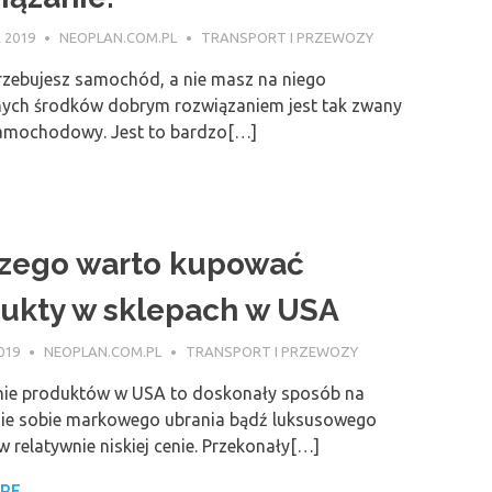
 2019
NEOPLAN.COM.PL
TRANSPORT I PRZEWOZY
trzebujesz samochód, a nie masz na niego
ych środków dobrym rozwiązaniem jest tak zwany
samochodowy. Jest to bardzo[…]
zego warto kupować
ukty w sklepach w USA
019
NEOPLAN.COM.PL
TRANSPORT I PRZEWOZY
ie produktów w USA to doskonały sposób na
ie sobie markowego ubrania bądź luksusowego
w relatywnie niskiej cenie. Przekonały[…]
ORE