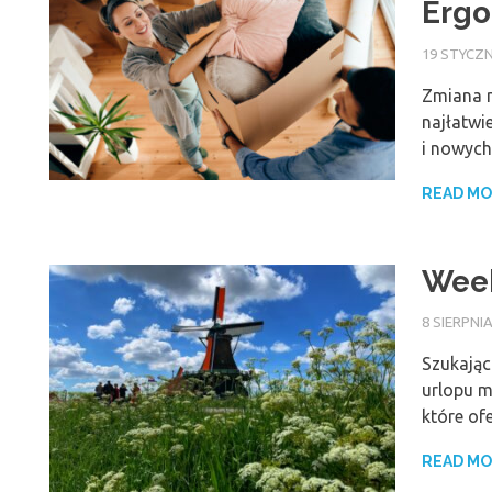
Erg
19 STYCZN
Zmiana m
najłatwi
i nowych
READ M
Week
8 SIERPNIA
Szukając
urlopu m
które ofe
READ M