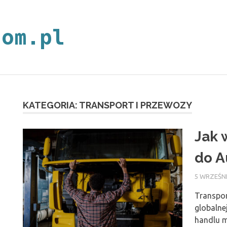
neoplan.com.p
KATEGORIA:
TRANSPORT I PRZEWOZY
Jak 
do A
5 WRZEŚNI
Transpor
globalne
handlu m