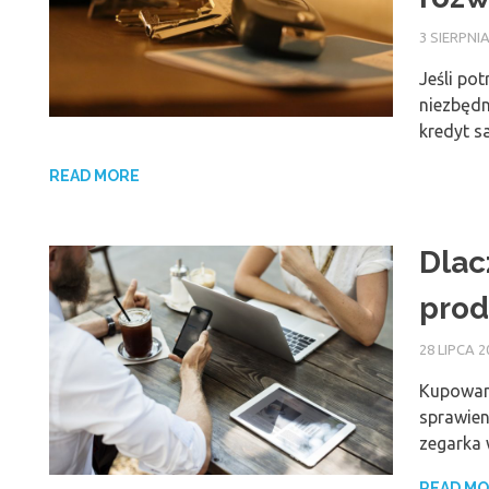
3 SIERPNIA
Jeśli po
niezbędn
kredyt 
READ MORE
Dlac
prod
28 LIPCA 2
Kupowan
sprawien
zegarka 
READ M