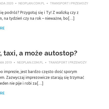
ADA 2020
NEOPLAN.COM.PL
TRANSPORT I PRZEWOZY
ię podróż? Przygotuj się i Ty! Z walizką czy z
m, na tydzień czy na rok – nieważne, bo[…]
ORE
, taxi, a może autostop?
IA 2019
NEOPLAN.COM.PL
TRANSPORT I PRZEWOZY
o imprezie, jest bardzo często dość sporym
m. Zazwyczaj imprezowicze starają się trzymać
eden nie pije i robi za[…]
ORE