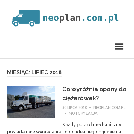
Skip
to
content
neoplan.com.pl
MIESIĄC:
LIPIEC 2018
Co wyróżnia opony do
ciężarówek?
30 LIPCA 2018
NEOPLAN.COM.PL
MOTORYZACJA
Każdy pojazd mechaniczny
posiada inne wymagania co do idealnego ogumienia.