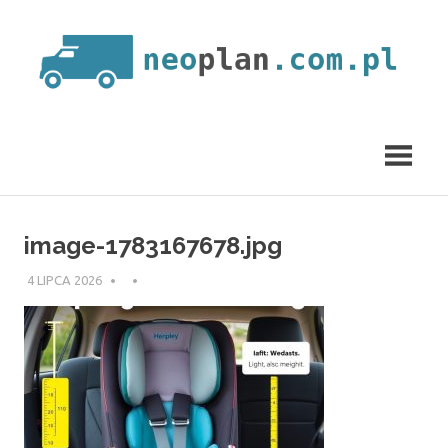
Skip
to
content
neoplan.com.pl
image-1783167678.jpg
4 LIPCA 2026