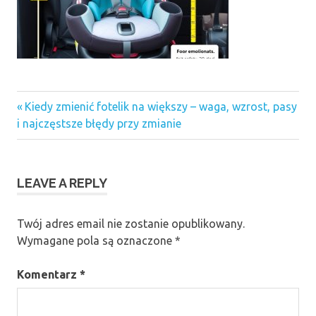
Previous
Nawigacja
Kiedy zmienić fotelik na większy – waga, wzrost, pasy
Post:
i najczęstsze błędy przy zmianie
wpisu
LEAVE A REPLY
Twój adres email nie zostanie opublikowany.
Wymagane pola są oznaczone
*
Komentarz
*