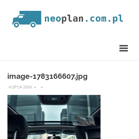
Skip
to
content
neoplan.com.pl
image-1783166607.jpg
4 LIPCA 2026