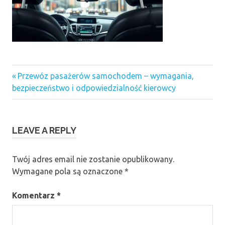
Previous
Nawigacja
Przewóz pasażerów samochodem – wymagania,
Post:
bezpieczeństwo i odpowiedzialność kierowcy
wpisu
LEAVE A REPLY
Twój adres email nie zostanie opublikowany.
Wymagane pola są oznaczone
*
Komentarz
*