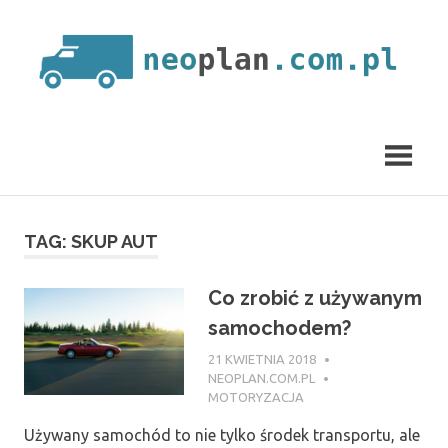
Skip
to
content
neoplan.com.pl
TAG:
SKUP AUT
Co zrobić z używanym
samochodem?
21 KWIETNIA 2018
NEOPLAN.COM.PL
MOTORYZACJA
Używany samochód to nie tylko środek transportu, ale