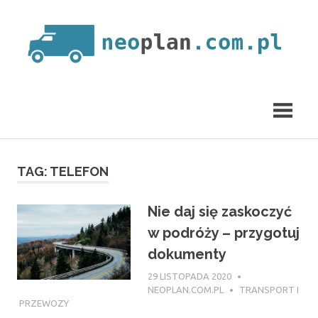
Skip
to
content
neoplan.com.pl
TAG:
TELEFON
Nie daj się zaskoczyć
w podróży – przygotuj
dokumenty
29 LISTOPADA 2020
NEOPLAN.COM.PL
TRANSPORT I
PRZEWOZY