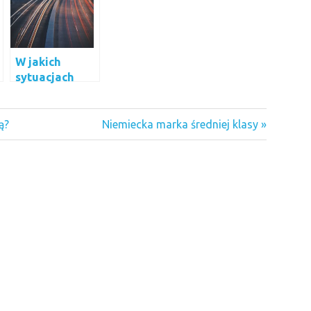
W jakich
sytuacjach
możemy liczyć
na pomoc
drogową?
Next
ą?
Niemiecka marka średniej klasy
Post: