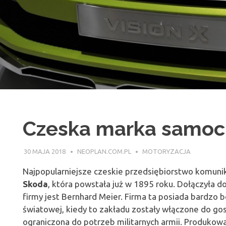
Czeska marka samo
30 MAJA 2018
NEOPLAN.COM.PL
MOTORYZACJA
Najpopularniejsze czeskie przedsiębiorstwo komun
Skoda
, która powstała już w 1895 roku. Dołączyła
firmy jest Bernhard Meier. Firma ta posiada bardzo b
światowej, kiedy to zakładu zostały włączone do gosp
ograniczona do potrzeb militarnych armii. Produko