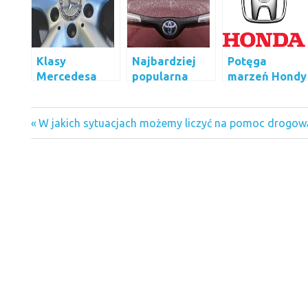
Klasy
Najbardziej
Potęga
Mercedesa
popularna
marzeń Hondy
marka
samochodowa
Skoda
Previous
Nawigacja
W jakich sytuacjach możemy liczyć na pomoc drogow
Post:
wpisu