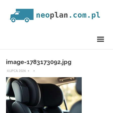
Skip
to
content
neoplan.com.pl
image-1783173092.jpg
4 LIPCA 2026