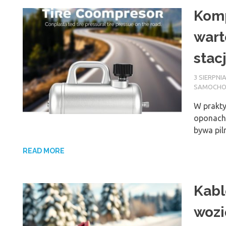
Komp
wart
stac
3 SIERPNIA
SAMOCH
W prakty
oponach 
bywa pil
READ MORE
Kabl
wozi