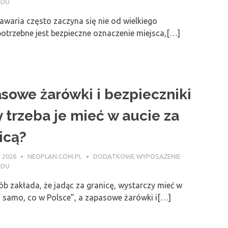
ODU
waria często zaczyna się nie od wielkiego
potrzebne jest bezpieczne oznaczenie miejsca,[…]
sowe żarówki i bezpieczniki
y trzeba je mieć w aucie za
icą?
 2026
NEOPLAN.COM.PL
DODATKOWE WYPOSAŻENIE
ODU
ób zakłada, że jadąc za granicę, wystarczy mieć w
o samo, co w Polsce”, a zapasowe żarówki i[…]