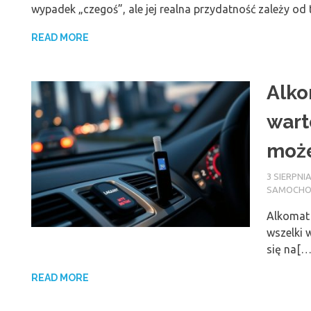
wypadek „czegoś”, ale jej realna przydatność zależy od
READ MORE
Alko
wart
moż
3 SIERPNIA
SAMOCH
Alkomat 
wszelki w
się na[…
READ MORE