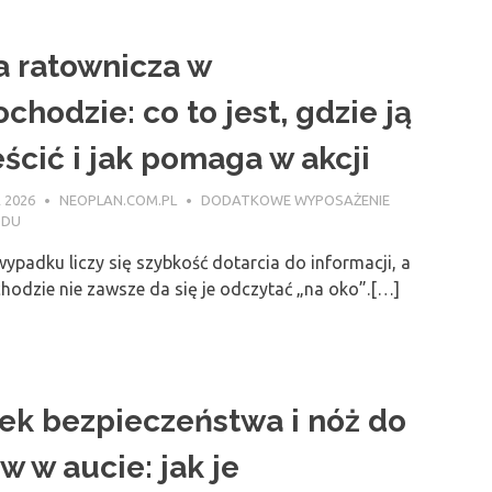
a ratownicza w
chodzie: co to jest, gdzie ją
ścić i jak pomaga w akcji
 2026
NEOPLAN.COM.PL
DODATKOWE WYPOSAŻENIE
ODU
wypadku liczy się szybkość dotarcia do informacji, a
odzie nie zawsze da się je odczytać „na oko”.[…]
ek bezpieczeństwa i nóż do
w w aucie: jak je