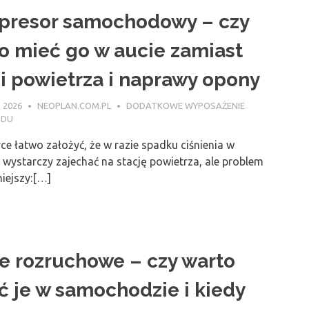
resor samochodowy – czy
o mieć go w aucie zamiast
ji powietrza i naprawy opony
 2026
NEOPLAN.COM.PL
DODATKOWE WYPOSAŻENIE
ODU
ce łatwo założyć, że w razie spadku ciśnienia w
wystarczy zajechać na stację powietrza, ale problem
niejszy:[…]
e rozruchowe – czy warto
ć je w samochodzie i kiedy