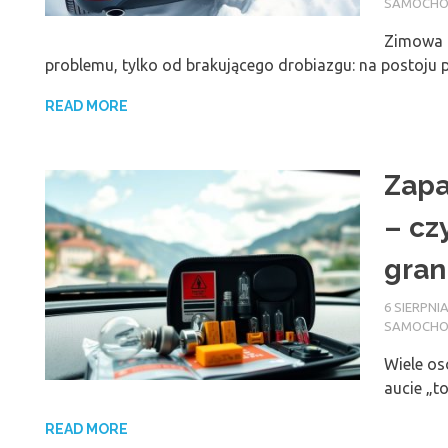
SAMOCH
Zimowa a
problemu, tylko od brakującego drobiazgu: na postoju 
READ MORE
Zapa
– cz
gran
6 SIERPNIA
SAMOCH
Wiele os
aucie „t
READ MORE