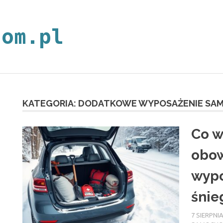
neoplan.com.p
KATEGORIA:
DODATKOWE WYPOSAŻENIE SA
Co w
obow
wypo
śnie
7 SIERPNIA