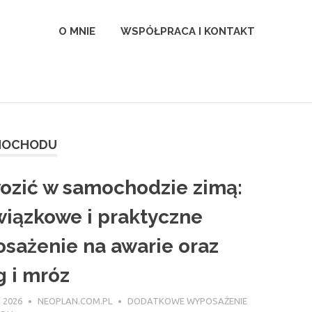
l
O MNIE
WSPÓŁPRACA I KONTAKT
MOCHODU
ozić w samochodzie zimą:
iązkowe i praktyczne
sażenie na awarie oraz
g i mróz
 2026
NEOPLAN.COM.PL
DODATKOWE WYPOSAŻENIE