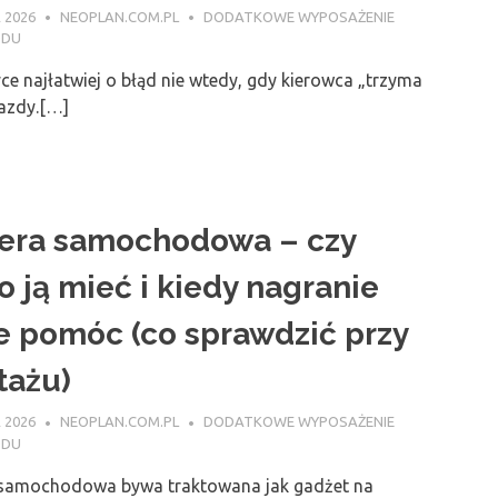
 2026
NEOPLAN.COM.PL
DODATKOWE WYPOSAŻENIE
ODU
ce najłatwiej o błąd nie wtedy, gdy kierowca „trzyma
jazdy.[…]
ra samochodowa – czy
o ją mieć i kiedy nagranie
 pomóc (co sprawdzić przy
ażu)
 2026
NEOPLAN.COM.PL
DODATKOWE WYPOSAŻENIE
ODU
samochodowa bywa traktowana jak gadżet na