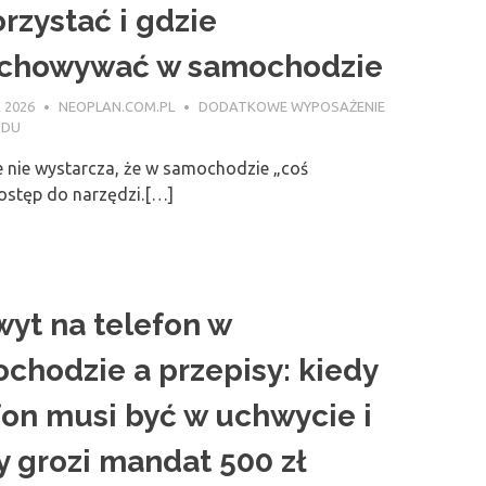
rzystać i gdzie
chowywać w samochodzie
 2026
NEOPLAN.COM.PL
DODATKOWE WYPOSAŻENIE
ODU
e nie wystarcza, że w samochodzie „coś
dostęp do narzędzi.[…]
yt na telefon w
chodzie a przepisy: kiedy
fon musi być w uchwycie i
y grozi mandat 500 zł