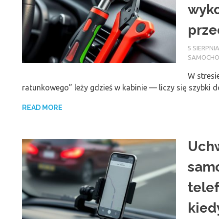
wyko
prze
5 SIERPNIA
SAMOCH
W stresi
ratunkowego” leży gdzieś w kabinie — liczy się szybki 
READ MORE
Uchw
samo
tele
kied