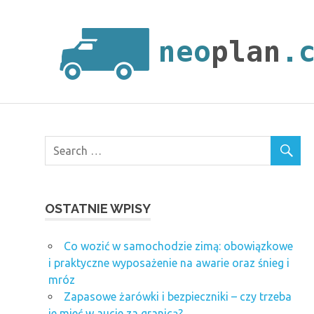
Skip
to
content
OSTATNIE WPISY
Co wozić w samochodzie zimą: obowiązkowe
i praktyczne wyposażenie na awarie oraz śnieg i
mróz
Zapasowe żarówki i bezpieczniki – czy trzeba
je mieć w aucie za granicą?