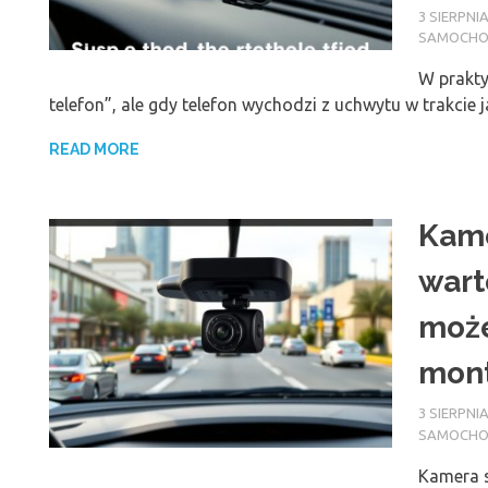
3 SIERPNIA
SAMOCH
W prakty
telefon”, ale gdy telefon wychodzi z uchwytu w trakcie 
READ MORE
Kame
wart
może
mont
3 SIERPNIA
SAMOCH
Kamera 