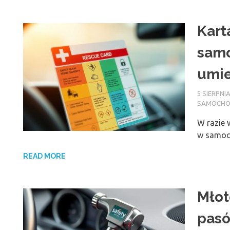
Kart
samo
umie
5 SIERPNIA
SAMOCH
W razie 
w samoch
READ MORE
Młot
pasó