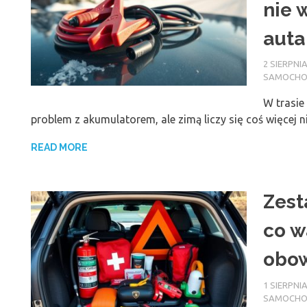
nie 
auta
2 SIERPNIA
SAMOCH
W trasie
problem z akumulatorem, ale zimą liczy się coś więcej 
READ MORE
Zest
co w
obo
1 SIERPNIA
SAMOCH