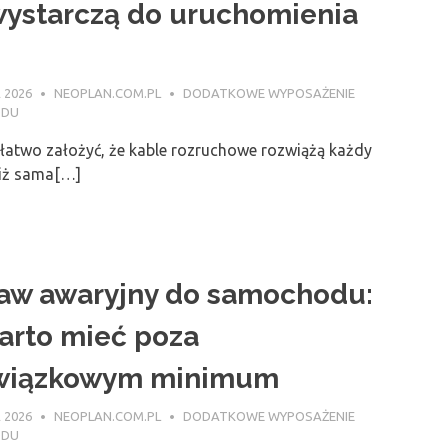
wystarczą do uruchomienia
 2026
NEOPLAN.COM.PL
DODATKOWE WYPOSAŻENIE
ODU
 łatwo założyć, że kable rozruchowe rozwiążą każdy
niż sama[…]
aw awaryjny do samochodu:
arto mieć poza
wiązkowym minimum
 2026
NEOPLAN.COM.PL
DODATKOWE WYPOSAŻENIE
ODU