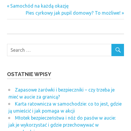
blog
Previous
Nawigacja
Samochód na każdą okazję
jedzenie
Post:
Next
Pies cyrkowy jak pupil domowy? To możliwe!
wpisu
Post:
ogród
warzywa
OSTATNIE WPISY
Zapasowe żarówki i bezpieczniki – czy trzeba je
mieć w aucie za granicą?
Karta ratownicza w samochodzie: co to jest, gdzie
ją umieścić i jak pomaga w akcji
Młotek bezpieczeństwa i nóż do pasów w aucie:
jak je wykorzystać i gdzie przechowywać w