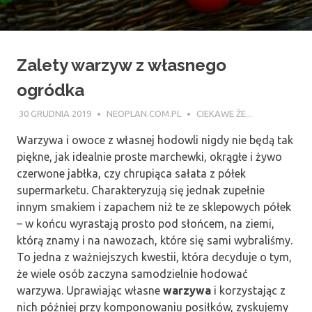
Zalety warzyw z własnego
ogródka
30 GRUDNIA 2019
NEOPLAN.COM.PL
CIEKAWE ŻE...
Warzywa i owoce z własnej hodowli nigdy nie będą tak
piękne, jak idealnie proste marchewki, okrągłe i żywo
czerwone jabłka, czy chrupiąca sałata z półek
supermarketu. Charakteryzują się jednak zupełnie
innym smakiem i zapachem niż te ze sklepowych półek
– w końcu wyrastają prosto pod słońcem, na ziemi,
którą znamy i na nawozach, które się sami wybraliśmy.
To jedna z ważniejszych kwestii, która decyduje o tym,
że wiele osób zaczyna samodzielnie hodować
warzywa. Uprawiając własne
warzywa
i korzystając z
nich później przy komponowaniu posiłków, zyskujemy