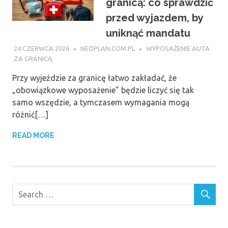
granicą: co sprawdzić
przed wyjazdem, by
uniknąć mandatu
24 CZERWCA 2026
NEOPLAN.COM.PL
WYPOSAŻENIE AUTA
ZA GRANICĄ
Przy wyjeździe za granicę łatwo zakładać, że
„obowiązkowe wyposażenie” będzie liczyć się tak
samo wszędzie, a tymczasem wymagania mogą
różnić[…]
READ MORE