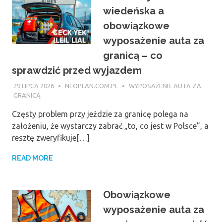
wiedeńska a
obowiązkowe
wyposażenie auta za
granicą – co
sprawdzić przed wyjazdem
29 LIPCA 2026
NEOPLAN.COM.PL
WYPOSAŻENIE AUTA ZA
GRANICĄ
Częsty problem przy jeździe za granicę polega na
założeniu, że wystarczy zabrać „to, co jest w Polsce”, a
resztę zweryfikuje[…]
READ MORE
Obowiązkowe
wyposażenie auta za