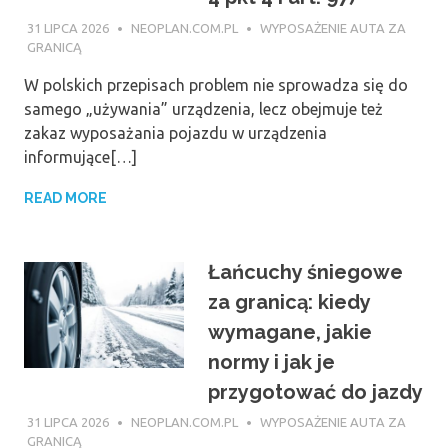
31 LIPCA 2026
NEOPLAN.COM.PL
WYPOSAŻENIE AUTA ZA
GRANICĄ
W polskich przepisach problem nie sprowadza się do
samego „używania” urządzenia, lecz obejmuje też
zakaz wyposażania pojazdu w urządzenia
informujące[…]
READ MORE
Łańcuchy śniegowe
za granicą: kiedy
wymagane, jakie
normy i jak je
przygotować do jazdy
31 LIPCA 2026
NEOPLAN.COM.PL
WYPOSAŻENIE AUTA ZA
GRANICĄ