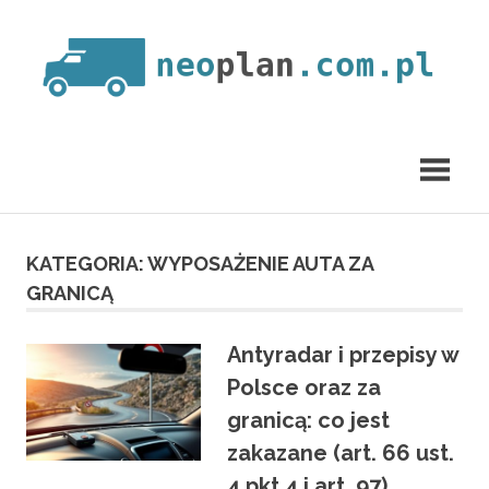
Skip
to
content
neoplan.com.pl
KATEGORIA:
WYPOSAŻENIE AUTA ZA
GRANICĄ
Antyradar i przepisy w
Polsce oraz za
granicą: co jest
zakazane (art. 66 ust.
4 pkt 4 i art. 97)