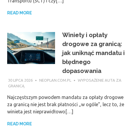
Transportu (SCT) i czy[…]
READ MORE
Winiety i opłaty
drogowe za granicą:
jak uniknąć mandatu i
błędnego
dopasowania
30 LIPCA 2026
NEOPLAN.COM.PL
WYPOSAŻENIE AUTA ZA
GRANICĄ
Najczęstszym powodem mandatu za opłaty drogowe
za granicą nie jest brak płatności „w ogóle”, lecz to, że
winieta jest nieprawidłowo[…]
READ MORE