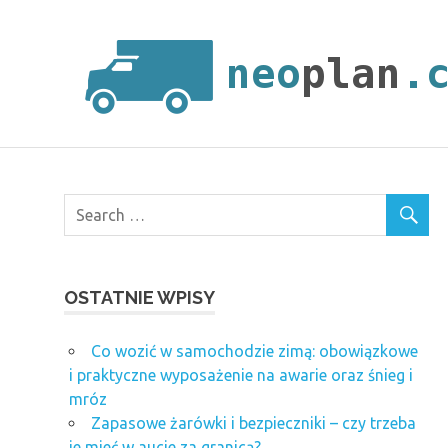
Skip
to
content
OSTATNIE WPISY
Co wozić w samochodzie zimą: obowiązkowe
i praktyczne wyposażenie na awarie oraz śnieg i
mróz
Zapasowe żarówki i bezpieczniki – czy trzeba
je mieć w aucie za granicą?