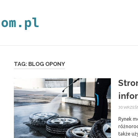
neoplan.com.p
TAG:
BLOG OPONY
Stro
info
30 WRZEŚN
Rynek mo
różnorod
także uż