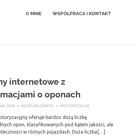
l
O MNIE
WSPÓŁPRACA I KONTAKT
ny internetowe z
rmacjami o oponach
IA 2018
NEOPLAN.COM.PL
MOTORYZACJA
toryzacyjny oferuje bardzo dużą liczbę
nych opon, klasyfikowanych pod kątem jakości, ale
yteczności w różnych pojazdach. Duża liczba[…]