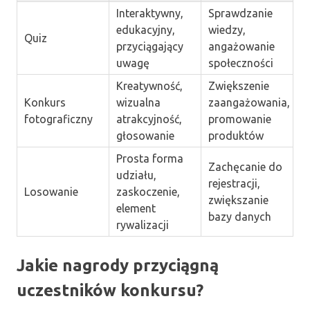
Interaktywny,
Sprawdzanie
edukacyjny,
wiedzy,
Quiz
przyciągający
angażowanie
uwagę
społeczności
Kreatywność,
Zwiększenie
Konkurs
wizualna
zaangażowania,
fotograficzny
atrakcyjność,
promowanie
głosowanie
produktów
Prosta forma
Zachęcanie do
udziału,
rejestracji,
Losowanie
zaskoczenie,
zwiększanie
element
bazy danych
rywalizacji
Jakie nagrody przyciągną
uczestników konkursu?