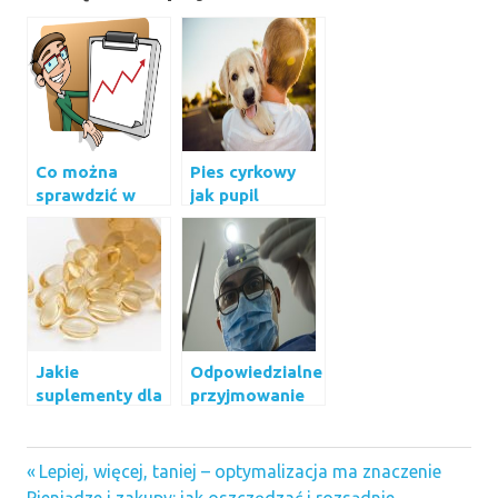
Co można
Pies cyrkowy
sprawdzić w
jak pupil
statystykach
domowy? To
multilotka
możliwe!
Jakie
Odpowiedzialne
suplementy dla
przyjmowanie
zdrowia warto
leków
zażywać?
konkursy
Previous
Nawigacja
Lepiej, więcej, taniej – optymalizacja ma znaczenie
internetowe
Next
Post: