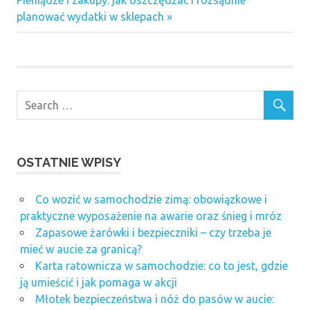
Pieniądze i zakupy: jak oszczędzać i rozsądnie
przygotowanie
wpisu
Post:
planować wydatki w sklepach
przygotowywanie
konkursów
internetowych
OSTATNIE WPISY
Co wozić w samochodzie zimą: obowiązkowe i
praktyczne wyposażenie na awarie oraz śnieg i mróz
Zapasowe żarówki i bezpieczniki – czy trzeba je
mieć w aucie za granicą?
Karta ratownicza w samochodzie: co to jest, gdzie
ją umieścić i jak pomaga w akcji
Młotek bezpieczeństwa i nóż do pasów w aucie: