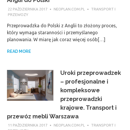
Anglii do Polski
22 PAŹDZIERNIKA 2017
NEOPLAN.COM.PL
TRANSPORT I
PRZEWOZY
Przeprowadzka do Polski z Anglii to złożony proces,
który wymaga staranności i przemyślanego
planowania. W miarę jak coraz więcej osób[…]
READ MORE
Uroki przeprowadzek
– profesjonalne i
kompleksowe
przeprowadzki
krajowe. Transport i
przewóz mebli Warszawa
11 PAŹDZIERNIKA 2017
NEOPLAN.COM.PL
TRANSPORT I