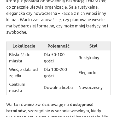
które już posiada odpowiednią dekorację i charakter,
co znacznie ułatwia organizację. Sala rustykalna,
elegancka czy nowoczesna – każda z nich wnosi inny
klimat. Warto zastanowić się, czy planowane wesele
ma być bardziej formalne, czy może mniej tradycyjne i
swobodne.
Lokalizacja
Pojemność
Styl
Bliskość do
Dla 50-100
Rustykalny
miasta
gości
Wieś, z dala od
Dla 100-200
Elegancki
zgiełku
gości
Centrum
Dowolna liczba
Nowoczesny
miasta
Warto również zwrócić uwagę na
dostępność
terminów
, szczególnie w sezonie weselnym, kiedy