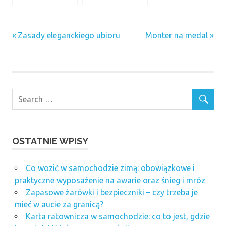
samochód
Previous
Next
Nawigacja
Zasady eleganckiego ubioru
Monter na medal
ślub
Post:
Post:
wpisu
OSTATNIE WPISY
Co wozić w samochodzie zimą: obowiązkowe i
praktyczne wyposażenie na awarie oraz śnieg i mróz
Zapasowe żarówki i bezpieczniki – czy trzeba je
mieć w aucie za granicą?
Karta ratownicza w samochodzie: co to jest, gdzie