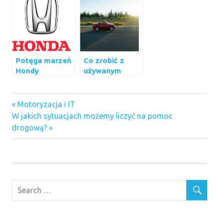
samochodowa
Potęga marzeń
Co zrobić z
Hondy
używanym
samochodem?
samochody
Previous
Nawigacja
Motoryzacja i IT
używane
Next
Post:
W jakich sytuacjach możemy liczyć na pomoc
wpisu
Post:
drogową?