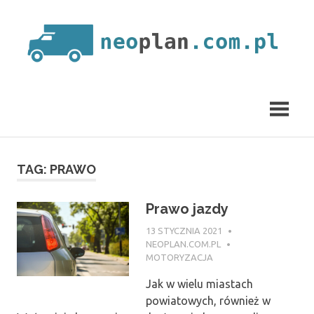
Skip
to
content
neoplan.com.pl
TAG:
PRAWO
Prawo jazdy
13 STYCZNIA 2021
NEOPLAN.COM.PL
MOTORYZACJA
Jak w wielu miastach
powiatowych, również w