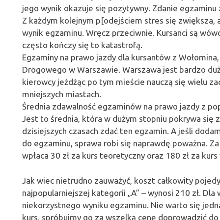
jego wynik okazuje się pozytywny. Zdanie egzaminu
Z każdym kolejnym p[odejściem stres się zwiększa, a 
wynik egzaminu. Wręcz przeciwnie. Kursanci są wówc
często kończy się to katastrofą.
Egzaminy na prawo jazdy dla kursantów z Wołomina
Drogowego w Warszawie. Warszawa jest bardzo duży
kierowcy jeżdżąc po tym mieście nauczą się wielu zac
mniejszych miastach.
Średnia zdawalność egzaminów na prawo jazdy z pop
Jest to średnia, która w dużym stopniu pokrywa się z
dzisiejszych czasach zdać ten egzamin. A jeśli dodam
do egzaminu, sprawa robi się naprawdę poważna. Z
wpłaca 30 zł za kurs teoretyczny oraz 180 zł za kurs
Jak wiec nietrudno zauważyć, koszt całkowity poje
najpopularniejszej kategorii „A” – wynosi 210 zł. Dl
niekorzystnego wyniku egzaminu. Nie warto się jedn
kurs, spróbujmy go za wszelką cenę doprowadzić do 