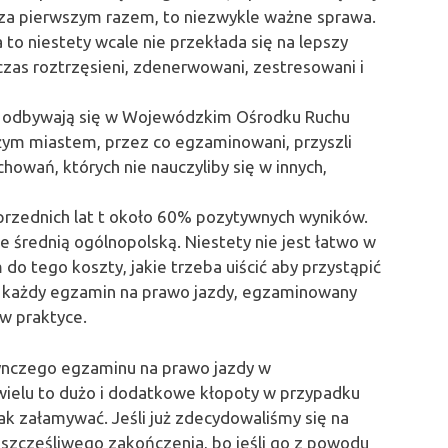
 za pierwszym razem, to niezwykle ważne sprawa.
to niestety wcale nie przekłada się na lepszy
zas roztrzęsieni, zdenerwowani, zestresowani i
, odbywają się w Wojewódzkim Ośrodku Ruchu
m miastem, przez co egzaminowani, przyszli
howań, których nie nauczyliby się w innych,
rzednich lat t około 60% pozytywnych wyników.
e średnią ogólnopolską. Niestety nie jest łatwo w
 do tego koszty, jakie trzeba uiścić aby przystąpić
a każdy egzamin na prawo jazdy, egzaminowany
 w praktyce.
dynczego egzaminu na prawo jazdy w
a wielu to dużo i dodatkowe kłopoty w przypadku
ak załamywać. Jeśli już zdecydowaliśmy się na
szczęśliwego zakończenia, bo jeśli go z powodu