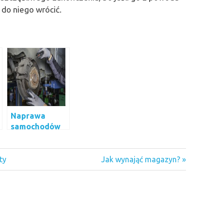
do niego wrócić.
Naprawa
i
samochodów
j
Next
ty
Jak wynająć magazyn?
Post: