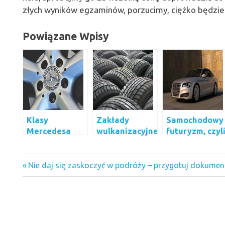
złych wyników egzaminów, porzucimy, ciężko będzie 
Powiązane Wpisy
Klasy
Zakłady
Samochodowy
Mercedesa
wulkanizacyjne
futuryzm, czyl
co czeka nas w
samochodowe
egzaminy
przyszłości.
Previous
Nawigacja
Nie daj się zaskoczyć w podróży – przygotuj dokumen
kurs
Post:
wpisu
prawo