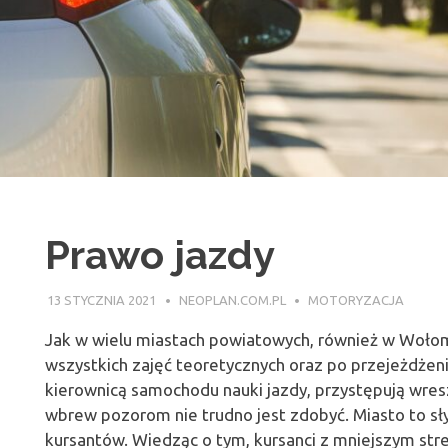
Prawo jazdy
13 STYCZNIA 2021
NEOPLAN.COM.PL
MOTORYZACJA
Jak w wielu miastach powiatowych, również w Wołomi
wszystkich zajęć teoretycznych oraz po przejeżdże
kierownicą samochodu nauki jazdy, przystępują wre
wbrew pozorom nie trudno jest zdobyć. Miasto to s
kursantów. Wiedząc o tym, kursanci z mniejszym str