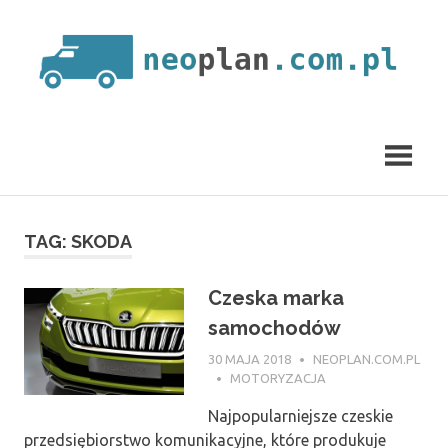
Skip
to
content
neoplan.com.pl
TAG:
SKODA
Czeska marka
samochodów
30 MAJA 2018
NEOPLAN.COM.PL
MOTORYZACJA
Najpopularniejsze czeskie
przedsiębiorstwo komunikacyjne, które produkuje