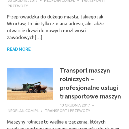
30 GRUDNIA 2017
NEOPLAN.COM.PL
TRANSPORT I
PRZEWOZY
Przeprowadzka do dużego miasta, takiego jak
Wrocław, to nie tylko zmiana adresu, ale także
otwarcie drzwi do nowych możliwości
zawodowych[…]
READ MORE
Transport maszyn
rolniczych –
profesjonalne usługi
transportowe maszyn
13 GRUDNIA 2017
NEOPLAN.COM.PL
TRANSPORT I PRZEWOZY
Maszyny rolnicze to wielkie urządzenia, których
przetransportowanie z jednej miejscowości do drugiej