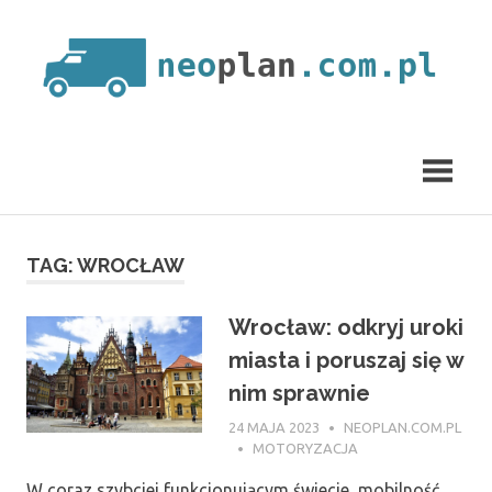
Skip
to
content
neoplan.com.pl
TAG:
WROCŁAW
Wrocław: odkryj uroki
miasta i poruszaj się w
nim sprawnie
24 MAJA 2023
NEOPLAN.COM.PL
MOTORYZACJA
W coraz szybciej funkcjonującym świecie, mobilność