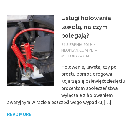
Usługi holowania
lawetą, na czym
polegają?
21 SIERPNIA 2019
NEOPLAN.COM.PL
MOTORYZACJA
Holowanie, laweta, czy po
prostu pomoc drogowa
kojarzą się dziewięćdziesięciu
procentom społeczeństwa
wyłącznie z holowaniem
awaryjnym w razie nieszczęśliwego wypadku,[…]
READ MORE