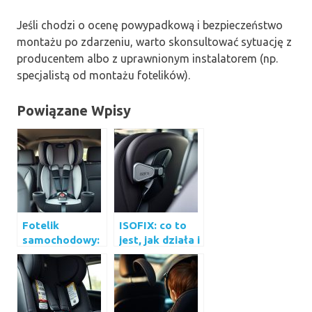
Jeśli chodzi o ocenę powypadkową i bezpieczeństwo
montażu po zdarzeniu, warto skonsultować sytuację z
producentem albo z uprawnionym instalatorem (np.
specjalistą od montażu fotelików).
Powiązane Wpisy
Fotelik
ISOFIX: co to
samochodowy:
jest, jak działa i
jak dobrać go
jak rozpoznać
do dziecka i
punkty
samochodu
mocowania w
aucie