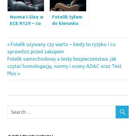
Norma i-Size w
Fotelik tyłem
ECE R129 – co
do kierunku
oznacza, jak
jazdy – czy
sprawdzić na
warto i kiedy
foteliku i czym
ma największy
Previous
Nawigacja
Fotelik używany czy warto – kiedy to ryzyko i co
różni się od R44
sens
Post:
sprawdzić przed zakupem
wpisu
Next
Fotelik samochodowy a testy bezpieczeństwa: jak
Post:
czytać homologację, normy i oceny ADAC oraz Test
Plus