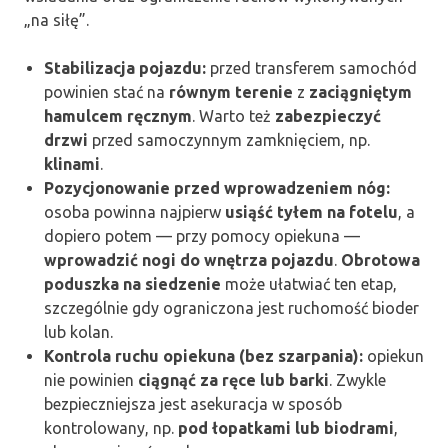
„na siłę”.
Stabilizacja pojazdu:
przed transferem samochód
powinien stać na
równym terenie
z
zaciągniętym
hamulcem ręcznym
. Warto też
zabezpieczyć
drzwi
przed samoczynnym zamknięciem, np.
klinami
.
Pozycjonowanie przed wprowadzeniem nóg:
osoba powinna najpierw
usiąść tyłem na fotelu
, a
dopiero potem — przy pomocy opiekuna —
wprowadzić nogi do wnętrza pojazdu
.
Obrotowa
poduszka na siedzenie
może ułatwiać ten etap,
szczególnie gdy ograniczona jest ruchomość bioder
lub kolan.
Kontrola ruchu opiekuna (bez szarpania):
opiekun
nie powinien
ciągnąć za ręce lub barki
. Zwykle
bezpieczniejsza jest asekuracja w sposób
kontrolowany, np.
pod łopatkami lub biodrami
,