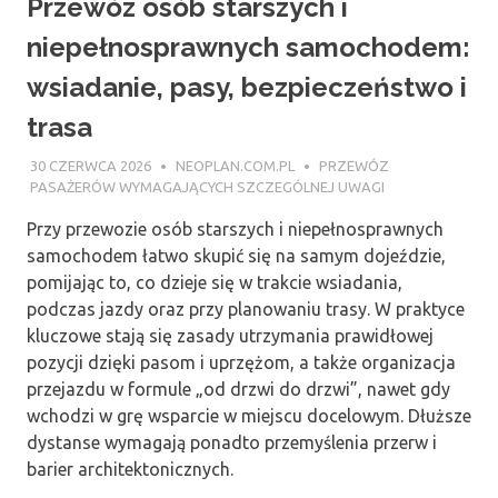
Przewóz osób starszych i
niepełnosprawnych samochodem:
wsiadanie, pasy, bezpieczeństwo i
trasa
30 CZERWCA 2026
NEOPLAN.COM.PL
PRZEWÓZ
PASAŻERÓW WYMAGAJĄCYCH SZCZEGÓLNEJ UWAGI
Przy przewozie osób starszych i niepełnosprawnych
samochodem łatwo skupić się na samym dojeździe,
pomijając to, co dzieje się w trakcie wsiadania,
podczas jazdy oraz przy planowaniu trasy. W praktyce
kluczowe stają się zasady utrzymania prawidłowej
pozycji dzięki pasom i uprzężom, a także organizacja
przejazdu w formule „od drzwi do drzwi”, nawet gdy
wchodzi w grę wsparcie w miejscu docelowym. Dłuższe
dystanse wymagają ponadto przemyślenia przerw i
barier architektonicznych.