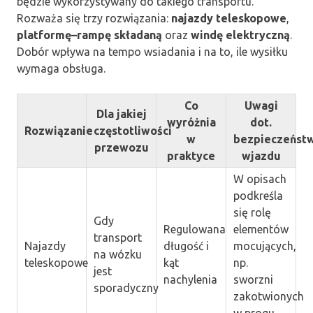
będzie wykorzystywany do takiego transportu.
Rozważa się trzy rozwiązania:
najazdy teleskopowe
,
platformę–rampę składaną
oraz
windę elektryczną
.
Dobór wpływa na tempo wsiadania i na to, ile wysiłku
wymaga obsługa.
Co
Uwagi
Dla jakiej
wyróżnia
dot.
Rozwiązanie
częstotliwości
w
bezpieczeńst
przewozu
praktyce
wjazdu
W opisach
podkreśla
się rolę
Gdy
Regulowana
elementów
transport
Najazdy
długość i
mocujących,
na wózku
teleskopowe
kąt
np.
jest
nachylenia
sworzni
sporadyczny
zakotwionych