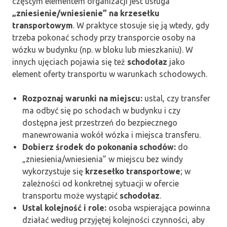
częstym elementem organizacji jest usługa
„zniesienie/wniesienie” na krzesełku
transportowym
. W praktyce stosuje się ją wtedy, gdy
trzeba pokonać schody przy transporcie osoby na
wózku w budynku (np. w bloku lub mieszkaniu). W
innych ujęciach pojawia się też
schodołaz
jako
element oferty transportu w warunkach schodowych.
Rozpoznaj warunki na miejscu:
ustal, czy transfer
ma odbyć się po schodach w budynku i czy
dostępna jest przestrzeń do bezpiecznego
manewrowania wokół wózka i miejsca transferu.
Dobierz środek do pokonania schodów:
do
„zniesienia/wniesienia” w miejscu bez windy
wykorzystuje się
krzesełko transportowe
; w
zależności od konkretnej sytuacji w ofercie
transportu może wystąpić
schodołaz
.
Ustal kolejność i role:
osoba wspierająca powinna
działać według przyjętej kolejności czynności, aby