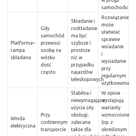
w progu
samochodu
Rozwiązanie
Składanie i
może
Gdy
rozkładanie
ułatwiać
samochód
ma być
sprawne
Platforma–
przewozi
szybsze i
wsiadanie
rampa
osobę na
prostsze
i
składana
wózku
niż w
wysiadanie
dość
przypadku
przy
często
najazdów
regularnym
teleskopowych
użytkowaniu
Stabilna i
W opisie
niewymagająca
występują
użycia siły
warianty
Przy
obsługi;
wzmocnione
Winda
codziennym
zalecana
(np. z
elektryczna
transporcie
także dla
określonym