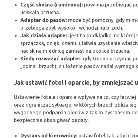
Część skośna (ramienna):
powinna przebiegać pod
uciskała brzucha.
Adapter do pasów:
może być pomocny, gdy mimo 
przebiega zbyt wysoko i wchodzi na brzuch.
Jak działa adapter:
jest to podkładka, na której
sprzączką, dzięki czemu ułatwia uzyskanie właści
nacisk na miednicę zamiast na okolice brzucha.
Kiedy rozważyć adapter:
gdy trudno utrzymać pr
„opina” brzuch), a ułożenie pasów nadal wymaga k
Jak ustawić fotel i oparcie, by zmniejszać 
Ustawienie fotela i oparcia wpływa na to, czy łatwiej
oraz ograniczać sytuacje, w których brzuch zbliża si
wygodnego podparcia pleców z takim dystansem od k
bezpiecznie obsługiwać pedały.
Dystans od kierownicy:
ustaw fotel tak, aby brzu