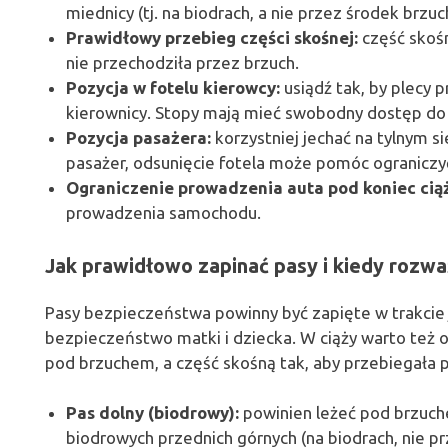
miednicy (tj. na biodrach, a nie przez środek brzuc
Prawidłowy przebieg części skośnej:
część skoś
nie przechodziła przez brzuch.
Pozycja w fotelu kierowcy:
usiądź tak, by plecy p
kierownicy. Stopy mają mieć swobodny dostęp do
Pozycja pasażera:
korzystniej jechać na tylnym si
pasażer, odsunięcie fotela może pomóc ograniczy
Ograniczenie prowadzenia auta pod koniec cią
prowadzenia samochodu.
Jak prawidłowo zapinać pasy i kiedy rozw
Pasy bezpieczeństwa powinny być zapięte w trakcie 
bezpieczeństwo matki i dziecka. W ciąży warto też og
pod brzuchem, a część skośną tak, aby przebiegała 
Pas dolny (biodrowy):
powinien leżeć pod brzuche
biodrowych przednich górnych (na biodrach, nie p