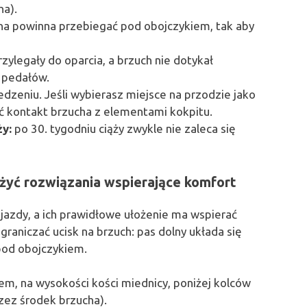
ha).
na powinna przebiegać pod obojczykiem, tak aby
rzylegały do oparcia, a brzuch nie dotykał
 pedałów.
edzeniu. Jeśli wybierasz miejsce na przodzie jako
ć kontakt brzucha z elementami kokpitu.
ży:
po 30. tygodniu ciąży zwykle nie zaleca się
ażyć rozwiązania wspierające komfort
jazdy, a ich prawidłowe ułożenie ma wspierać
raniczać ucisk na brzuch: pas dolny układa się
pod obojczykiem.
m, na wysokości kości miednicy, poniżej kolców
rzez środek brzucha).