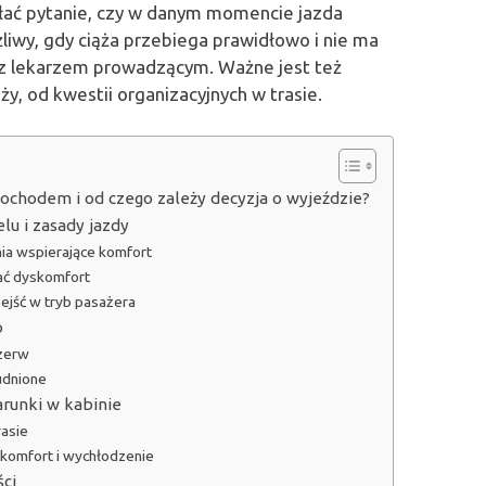
łać pytanie, czy w danym momencie jazda
iwy, gdy ciąża przebiega prawidłowo i nie ma
 z lekarzem prowadzącym. Ważne jest też
y, od kwestii organizacyjnych w trasie.
ochodem i od czego zależy decyzja o wyjeździe?
lu i zasady jazdy
ia wspierające komfort
zać dyskomfort
ejść w tryb pasażera
o
rzerw
udnione
arunki w kabinie
rasie
yskomfort i wychłodzenie
ści