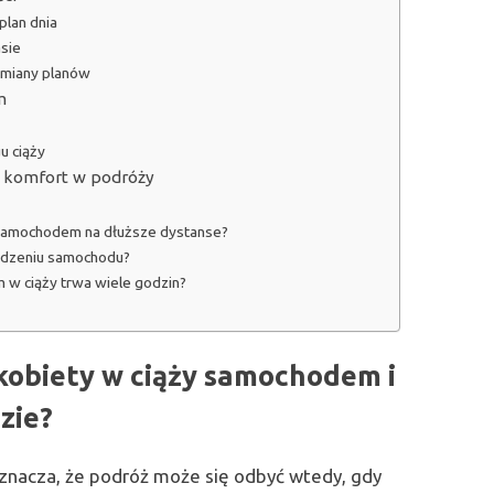
plan dnia
sie
zmiany planów
m
u ciąży
i komfort w podróży
 samochodem na dłuższe dystanse?
iedzeniu samochodu?
 w ciąży trwa wiele godzin?
kobiety w ciąży samochodem i
zie?
nacza, że podróż może się odbyć wtedy, gdy