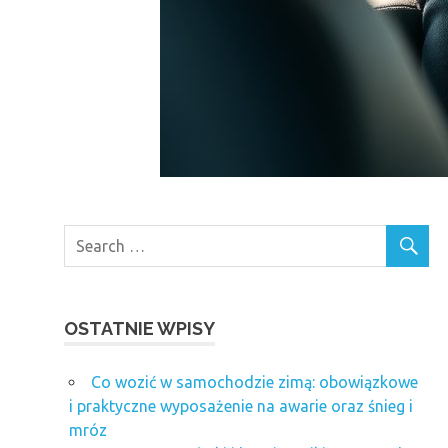
OSTATNIE WPISY
Co wozić w samochodzie zimą: obowiązkowe
i praktyczne wyposażenie na awarie oraz śnieg i
mróz