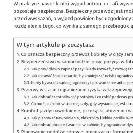
W praktyce nawet krótki wypad autem potrafi wywo
pozostaje bezpieczna. Bezpieczny przewóz jest możl
przeciwwskazań, a wyjazd powinien być uzgodniony
rozdzielenie tego, co wynika z samego przebiegu ciąż
W tym artykule przeczytasz
Co oznacza bezpieczny przewóz kobiety w ciąży sam
Bezpieczeństwo w samochodzie: pasy, pozycja w fote
Jak prawidłowo zapinać pasy i kiedy rozważyć rozwiązan
Jak ustawić fotel i oparcie, by zmniejszać ucisk i ogranic
Kiedy bywa rozsądniej ograniczyć prowadzenie auta i prz
Przerwy w trasie i ograniczanie ryzyka zakrzepoweg
Jak dobrać częstotliwość postojów i co robić podczas p
Co można zrobić w trakcie jazdy, gdy wysiadanie jest utr
Komfort jazdy: nawodnienie, przekąski, ubrzenie i w
Jak planować nawodnienie, elektrolity i lekkie posiłki w t
Jak dobrać ubranie i warunki w kabinie, by ograniczać d
Planowanie podróży: zdrowie, organizacja i formalno