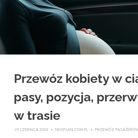
Przewóz kobiety w c
pasy, pozycja, przer
w trasie
29 CZERWCA 2026
NEOPLAN.COM.PL
PRZEWÓZ PASAŻERÓW