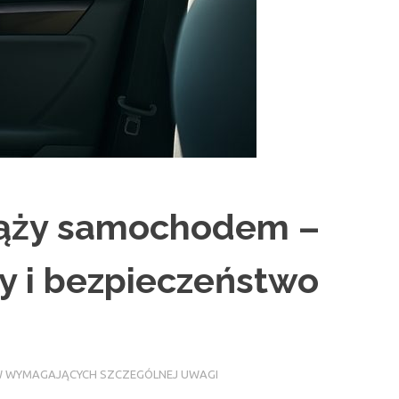
iąży samochodem –
wy i bezpieczeństwo
 WYMAGAJĄCYCH SZCZEGÓLNEJ UWAGI