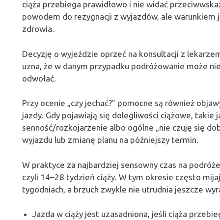
ciąża przebiega prawidłowo i nie widać przeciwwskaz
powodem do rezygnacji z wyjazdów, ale warunkiem j
zdrowia.
Decyzję o wyjeździe oprzeć na konsultacji z lekarzem
uzna, że w danym przypadku podróżowanie może nie 
odwołać.
Przy ocenie „czy jechać?” pomocne są również obja
jazdy. Gdy pojawiają się dolegliwości ciążowe, takie 
senność/rozkojarzenie albo ogólne „nie czuję się dob
wyjazdu lub zmianę planu na późniejszy termin.
W praktyce za najbardziej sensowny czas na podróże
czyli 14–28 tydzień ciąży. W tym okresie często mija
tygodniach, a brzuch zwykle nie utrudnia jeszcze wyra
Jazda w ciąży jest uzasadniona, jeśli ciąża przebie