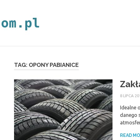
neoplan.com.p
TAG:
OPONY PABIANICE
Zakł
8 LIPCA 20
Idealne 
danego 
atmosfer
READ M