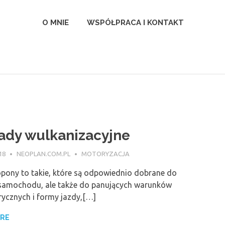
l
O MNIE
WSPÓŁPRACA I KONTAKT
ady wulkanizacyjne
18
NEOPLAN.COM.PL
MOTORYZACJA
opony to takie, które są odpowiednio dobrane do
samochodu, ale także do panujących warunków
ycznych i formy jazdy,[…]
ORE