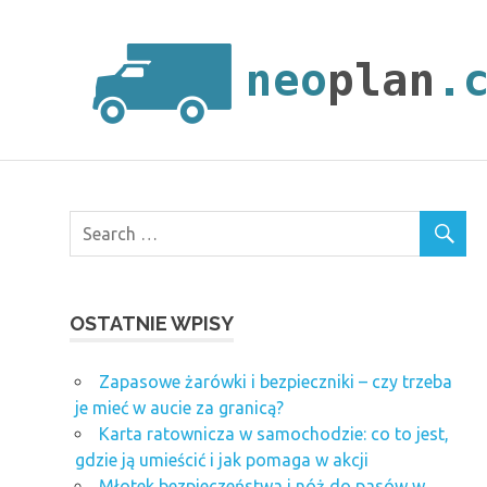
Skip
to
content
OSTATNIE WPISY
Zapasowe żarówki i bezpieczniki – czy trzeba
je mieć w aucie za granicą?
Karta ratownicza w samochodzie: co to jest,
gdzie ją umieścić i jak pomaga w akcji
Młotek bezpieczeństwa i nóż do pasów w