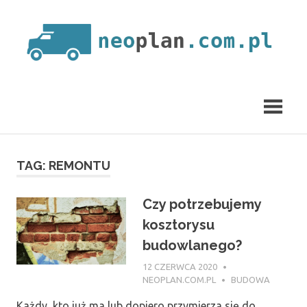
Skip
to
content
neoplan.com.pl
TAG:
REMONTU
Czy potrzebujemy
kosztorysu
budowlanego?
12 CZERWCA 2020
NEOPLAN.COM.PL
BUDOWA
Każdy, kto już ma lub dopiero przymierza się do