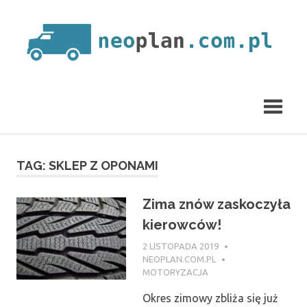
Skip
to
content
neoplan.com.pl
TAG:
SKLEP Z OPONAMI
Zima znów zaskoczyła
kierowców!
2 LISTOPADA 2019
NEOPLAN.COM.PL
MOTORYZACJA
Okres zimowy zbliża się już