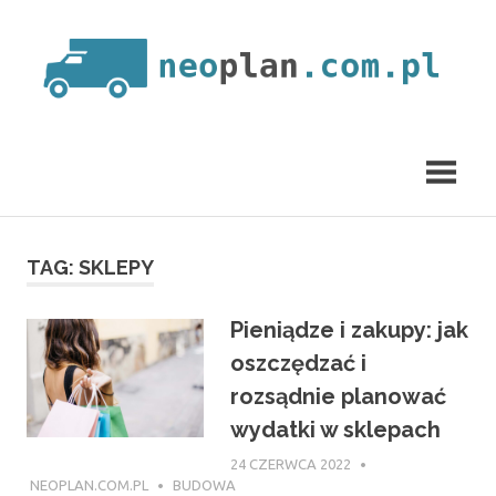
Skip
to
content
neoplan.com.pl
TAG:
SKLEPY
Pieniądze i zakupy: jak
oszczędzać i
rozsądnie planować
wydatki w sklepach
24 CZERWCA 2022
NEOPLAN.COM.PL
BUDOWA