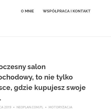
l
O MNIE
WSPÓŁPRACA I KONTAKT
czesny salon
chodowy, to nie tylko
sce, gdzie kupujesz swoje
.
CA 2019
NEOPLAN.COM.PL
MOTORYZACJA