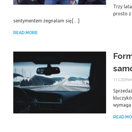
Trzy lat
prosto z
sentymentem żegnałam się[…]
READ MORE
Form
sam
11 CZERW
Sprzedaż
kluczykó
wymaga o
READ M