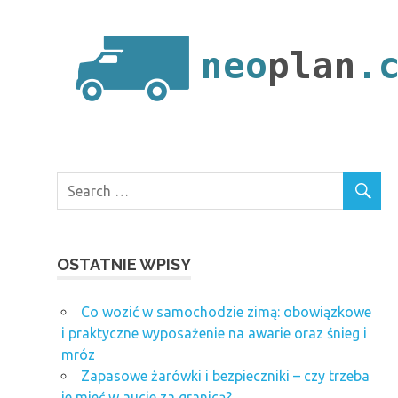
Skip
to
content
OSTATNIE WPISY
Co wozić w samochodzie zimą: obowiązkowe
i praktyczne wyposażenie na awarie oraz śnieg i
mróz
Zapasowe żarówki i bezpieczniki – czy trzeba
je mieć w aucie za granicą?