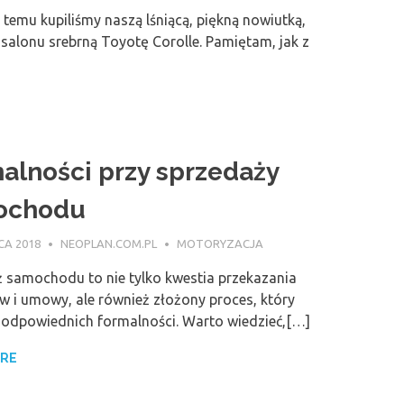
a temu kupiliśmy naszą lśniącą, piękną nowiutką,
 salonu srebrną Toyotę Corolle. Pamiętam, jak z
alności przy sprzedaży
ochodu
CA 2018
NEOPLAN.COM.PL
MOTORYZACJA
 samochodu to nie tylko kwestia przekazania
w i umowy, ale również złożony proces, który
dpowiednich formalności. Warto wiedzieć,[…]
ORE