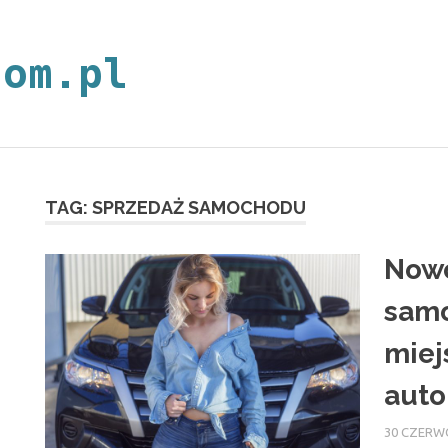
neoplan.com.p
TAG:
SPRZEDAŻ SAMOCHODU
Nowo
samo
miej
auto
30 CZERW