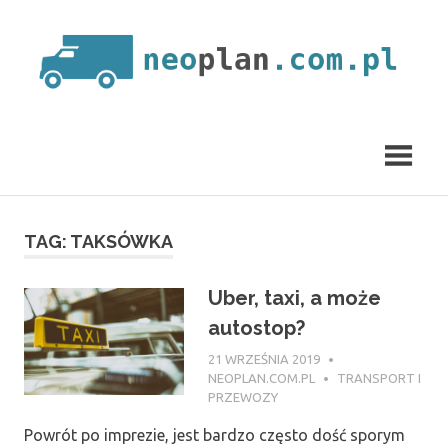
Skip
to
content
neoplan.com.pl
TAG:
TAKSÓWKA
Uber, taxi, a może
autostop?
21 WRZEŚNIA 2019
NEOPLAN.COM.PL
TRANSPORT I
PRZEWOZY
Powrót po imprezie, jest bardzo często dość sporym