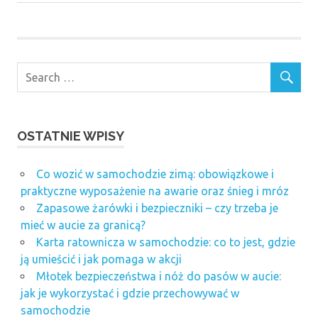
Post:
Post:
wpisu
kalorie
produktów
komis
samochodowy
gliwice
sośnica
multilotek
statystyki
OSTATNIE WPISY
strony z
ogłoszeniami
Co wozić w samochodzie zimą: obowiązkowe i
samochodów
praktyczne wyposażenie na awarie oraz śnieg i mróz
Zapasowe żarówki i bezpieczniki – czy trzeba je
mieć w aucie za granicą?
Karta ratownicza w samochodzie: co to jest, gdzie
ją umieścić i jak pomaga w akcji
Młotek bezpieczeństwa i nóż do pasów w aucie:
jak je wykorzystać i gdzie przechowywać w
samochodzie