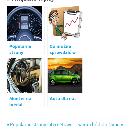
Popularne
Co można
strony
sprawdzić w
internetowe.
statystykach
multilotka
Monter na
Auta dla nas
medal
auto gaz w
Previous
Next
Nawigacja
Popularne strony internetowe.
Samochód do ślubu
Katowicach