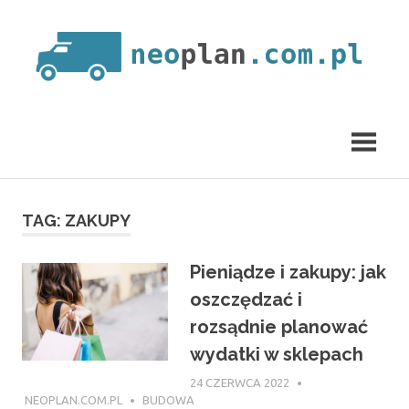
Skip
to
content
neoplan.com.pl
TAG:
ZAKUPY
Pieniądze i zakupy: jak
oszczędzać i
rozsądnie planować
wydatki w sklepach
24 CZERWCA 2022
NEOPLAN.COM.PL
BUDOWA