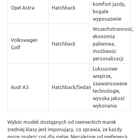
komfort jazdy,
Opel Astra
Hatchback
bogate
wyposażenie
Wszechstronność,
ekonomia
Volkswagen
Hatchback
paliwowa,
Golf
możliwość
personalizacji
Luksusowe
wnętrze,
zaawansowane
Audi A3
Hatchback/Sedan
technologie,
wysoka jakość
wykonania
Wybór modeli dostępnych od niemieckich marek
średniej klasy jest imponujący, co sprawia, że każdy
może znaleźć coś dla siebie. Niezależnie od preferencji,