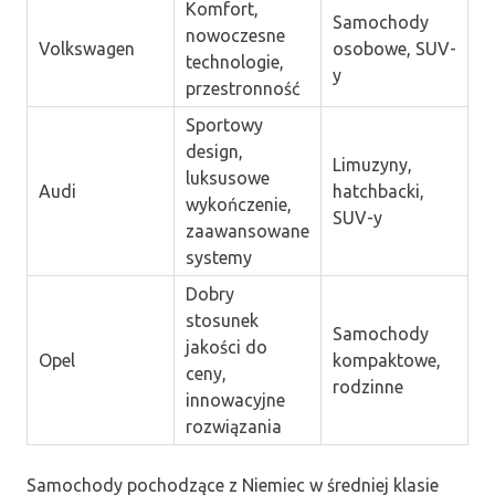
Komfort,
Samochody
nowoczesne
Volkswagen
osobowe, SUV-
technologie,
y
przestronność
Sportowy
design,
Limuzyny,
luksusowe
Audi
hatchbacki,
wykończenie,
SUV-y
zaawansowane
systemy
Dobry
stosunek
Samochody
jakości do
Opel
kompaktowe,
ceny,
rodzinne
innowacyjne
rozwiązania
Samochody pochodzące z Niemiec w średniej klasie