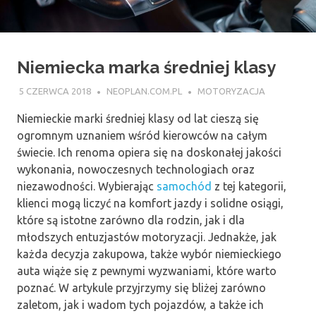
Niemiecka marka średniej klasy
5 CZERWCA 2018
NEOPLAN.COM.PL
MOTORYZACJA
Niemieckie marki średniej klasy od lat cieszą się
ogromnym uznaniem wśród kierowców na całym
świecie. Ich renoma opiera się na doskonałej jakości
wykonania, nowoczesnych technologiach oraz
niezawodności. Wybierając
samochód
z tej kategorii,
klienci mogą liczyć na komfort jazdy i solidne osiągi,
które są istotne zarówno dla rodzin, jak i dla
młodszych entuzjastów motoryzacji. Jednakże, jak
każda decyzja zakupowa, także wybór niemieckiego
auta wiąże się z pewnymi wyzwaniami, które warto
poznać. W artykule przyjrzymy się bliżej zarówno
zaletom, jak i wadom tych pojazdów, a także ich