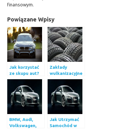
finansowym.
Powiązane Wpisy
Jak korzystać
Zakłady
ze skupu aut?
wulkanizacyjne
BMW, Audi,
Jak Utrzymać
Volkswagen,
Samochód w