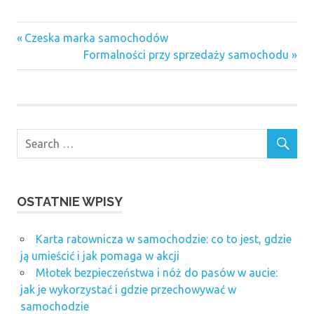
Mercedes,
Nieskazitelnym
Toyota:
Stanie:
Opel
popularne
Przewodnik
Previous
Nawigacja
Czeska marka samochodów
marki
Post:
Next
Formalności przy sprzedaży samochodu
wpisu
samochodów i
Post:
ich cechy
OSTATNIE WPISY
Karta ratownicza w samochodzie: co to jest, gdzie
ją umieścić i jak pomaga w akcji
Młotek bezpieczeństwa i nóż do pasów w aucie:
jak je wykorzystać i gdzie przechowywać w
samochodzie