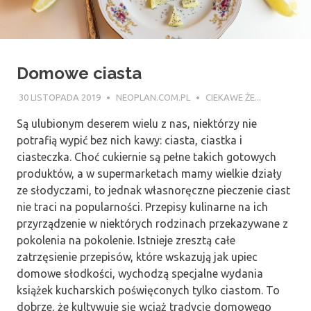
Domowe ciasta
30 LISTOPADA 2019
NEOPLAN.COM.PL
CIEKAWE ŻE...
Są ulubionym deserem wielu z nas, niektórzy nie
potrafią wypić bez nich kawy: ciasta, ciastka i
ciasteczka. Choć cukiernie są pełne takich gotowych
produktów, a w supermarketach mamy wielkie działy
ze słodyczami, to jednak własnoręczne pieczenie ciast
nie traci na popularności. Przepisy kulinarne na ich
przyrządzenie w niektórych rodzinach przekazywane z
pokolenia na pokolenie. Istnieje zresztą całe
zatrzęsienie przepisów, które wskazują jak upiec
domowe słodkości, wychodzą specjalne wydania
książek kucharskich poświęconych tylko ciastom. To
dobrze, że kultywuje się wciąż tradycję domowego