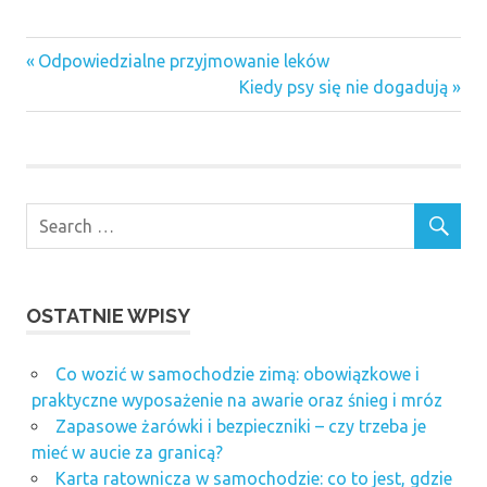
zdrowia warto
leków
zażywać?
jedzenie
Previous
Nawigacja
Odpowiedzialne przyjmowanie leków
posiłek
Post:
Next
Kiedy psy się nie dogadują
wpisu
Post:
żywność
OSTATNIE WPISY
Co wozić w samochodzie zimą: obowiązkowe i
praktyczne wyposażenie na awarie oraz śnieg i mróz
Zapasowe żarówki i bezpieczniki – czy trzeba je
mieć w aucie za granicą?
Karta ratownicza w samochodzie: co to jest, gdzie