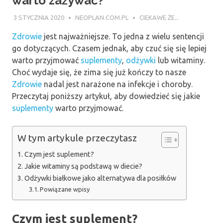
warto zażywać?
3 STYCZNIA 2020
NEOPLAN.COM.PL
CIEKAWE ŻE...
Zdrowie
jest najważniejsze. To jedna z wielu sentencji
go dotyczących. Czasem jednak, aby czuć się się lepiej
warto przyjmować
suplementy
,
odżywki
lub witaminy.
Choć wydaje się, że zima się już kończy to nasze
Zdrowie
nadal jest narażone na infekcje i choroby.
Przeczytaj poniższy artykuł, aby dowiedzieć się jakie
suplementy
warto przyjmować.
W tym artykule przeczytasz
Czym jest suplement?
Jakie witaminy są podstawą w diecie?
Odżywki białkowe jako alternatywa dla posiłków
Powiązane wpisy
Czym jest suplement?