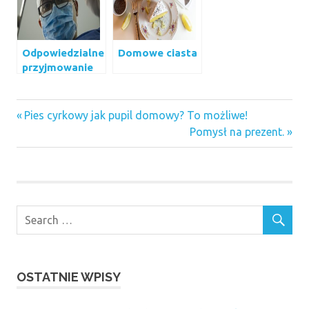
Odpowiedzialne
Domowe ciasta
przyjmowanie
leków
suplementy
Previous
Nawigacja
Pies cyrkowy jak pupil domowy? To możliwe!
Post:
Next
Pomysł na prezent.
wpisu
Post:
OSTATNIE WPISY