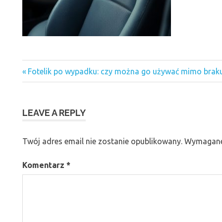
Previous
Nawigacja
Fotelik po wypadku: czy można go używać mimo braku
Post:
wpisu
LEAVE A REPLY
Twój adres email nie zostanie opublikowany.
Wymagane
Komentarz
*