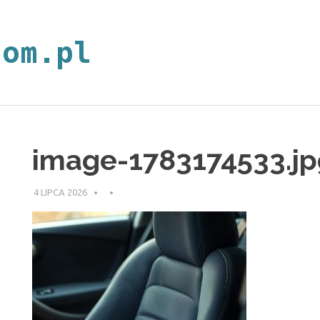
neoplan.com.p
image-1783174533.jp
4 LIPCA 2026