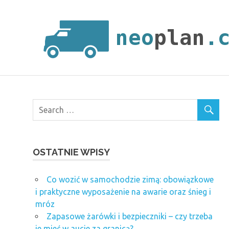
Skip
to
content
OSTATNIE WPISY
Co wozić w samochodzie zimą: obowiązkowe
i praktyczne wyposażenie na awarie oraz śnieg i
mróz
Zapasowe żarówki i bezpieczniki – czy trzeba
je mieć w aucie za granicą?