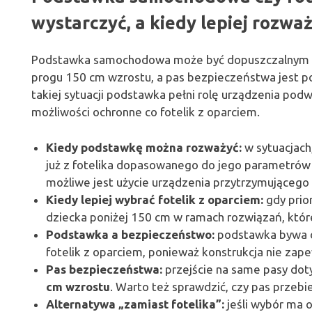
wystarczyć, a kiedy lepiej rozważ
Podstawka samochodowa może być dopuszczalnym ro
progu 150 cm wzrostu, a pas bezpieczeństwa jest p
takiej sytuacji podstawka pełni rolę urządzenia pod
możliwości ochronne co fotelik z oparciem.
Kiedy podstawkę można rozważyć:
w sytuacjach
już z fotelika dopasowanego do jego parametrów 
możliwe jest użycie urządzenia przytrzymującego
Kiedy lepiej wybrać fotelik z oparciem:
gdy prio
dziecka poniżej 150 cm w ramach rozwiązań, któr
Podstawka a bezpieczeństwo:
podstawka bywa 
fotelik z oparciem, ponieważ konstrukcja nie zap
Pas bezpieczeństwa:
przejście na same pasy do
cm wzrostu
. Warto też sprawdzić, czy pas przebi
Alternatywa „zamiast fotelika”:
jeśli wybór ma o