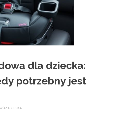
owa dla dziecka:
edy potrzebny jest
ZEWÓZ DZIECKA