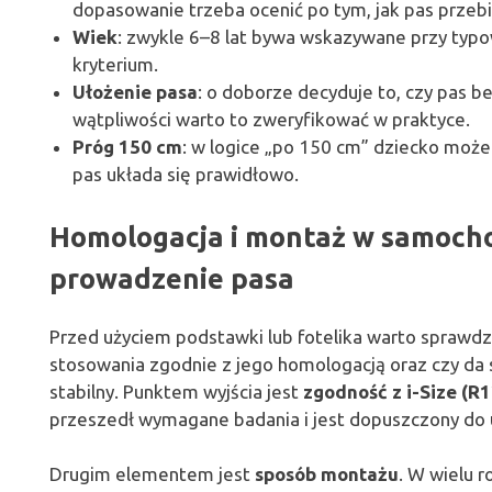
dopasowanie trzeba ocenić po tym, jak pas przebi
Wiek
: zwykle 6–8 lat bywa wskazywane przy typow
kryterium.
Ułożenie pasa
: o doborze decyduje to, czy pas 
wątpliwości warto to zweryfikować w praktyce.
Próg 150 cm
: w logice „po 150 cm” dziecko moż
pas układa się prawidłowo.
Homologacja i montaż w samochodz
prowadzenie pasa
Przed użyciem podstawki lub fotelika warto sprawdz
stosowania zgodnie z jego homologacją oraz czy d
stabilny. Punktem wyjścia jest
zgodność z i-Size (R
przeszedł wymagane badania i jest dopuszczony do 
Drugim elementem jest
sposób montażu
. W wielu 