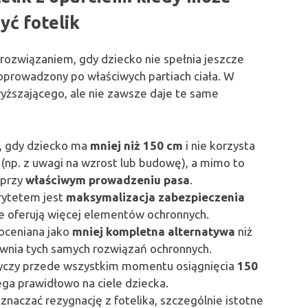
yć fotelik
związaniem, gdy dziecko nie spełnia jeszcze
oprowadzony po właściwych partiach ciała. W
wyższającego, ale nie zawsze daje te same
, gdy dziecko ma
mniej niż 150 cm
i nie korzysta
(np. z uwagi na wzrost lub budowę), a mimo to
 przy
właściwym prowadzeniu pasa
.
rytetem jest
maksymalizacja zabezpieczenia
e oferują więcej elementów ochronnych.
oceniana jako
mniej kompletna alternatywa
niż
ewnia tych samych rozwiązań ochronnych.
tyczy przede wszystkim momentu osiągnięcia
150
ega prawidłowo na ciele dziecka.
znaczać rezygnację z fotelika, szczególnie istotne