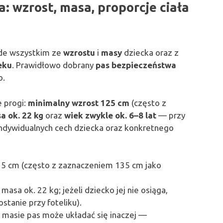
: wzrost, masa, proporcje ciała
ede wszystkim ze
wzrostu
i
masy
dziecka oraz z
eku
. Prawidłowo dobrany
pas bezpieczeństwa
o.
 progi:
minimalny wzrost 125 cm
(często z
a ok. 22 kg
oraz
wiek zwykle ok. 6–8 lat
— przy
 indywidualnych cech dziecka oraz konkretnego
125 cm (często z zaznaczeniem 135 cm jako
asa ok. 22 kg; jeżeli dziecko jej nie osiąga,
stanie przy foteliku).
 masie pas może układać się inaczej —