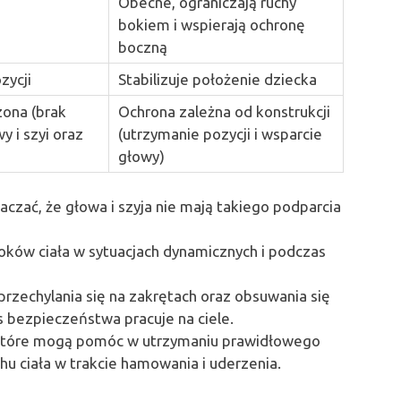
Obecne, ograniczają ruchy
bokiem i wspierają ochronę
boczną
zycji
Stabilizuje położenie dziecka
zona (brak
Ochrona zależna od konstrukcji
y i szyi oraz
(utrzymanie pozycji i wsparcie
głowy)
czać, że głowa i szyja nie mają takiego podparcia
ków ciała w sytuacjach dynamicznych i podczas
zechylania się na zakrętach oraz obsuwa­nia się
s bezpieczeństwa pracuje na ciele.
które mogą pomóc w utrzymaniu prawidłowego
hu ciała w trakcie hamowania i uderzenia.