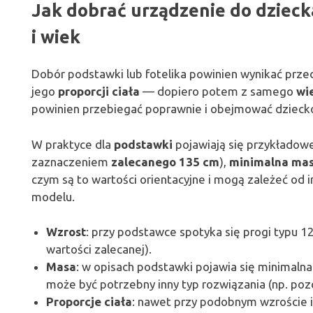
Jak dobrać urządzenie do dziecka
i wiek
Dobór podstawki lub fotelika powinien wynikać prz
jego
proporcji ciała
— dopiero potem z samego
wi
powinien przebiegać poprawnie i obejmować dzieck
W praktyce dla
podstawki
pojawiają się przykładowe
zaznaczeniem
zalecanego 135 cm
),
minimalna mas
czym są to wartości orientacyjne i mogą zależeć od
modelu.
Wzrost
: przy podstawce spotyka się progi typu 
wartości zalecanej).
Masa
: w opisach podstawki pojawia się minimalna m
może być potrzebny inny typ rozwiązania (np. pozo
Proporcje ciała
: nawet przy podobnym wzroście i