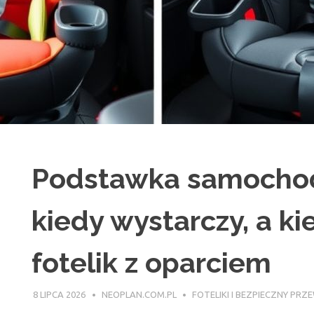
Podstawka samochod
kiedy wystarczy, a ki
fotelik z oparciem
8 LIPCA 2026
NEOPLAN.COM.PL
FOTELIKI I BEZPIECZNY PR