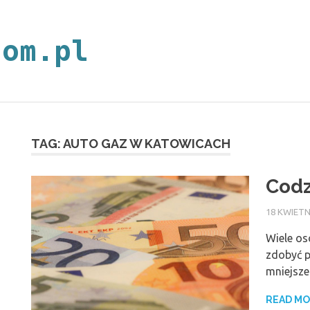
neoplan.com.p
TAG:
AUTO GAZ W KATOWICACH
Codz
18 KWIETN
Wiele os
zdobyć p
mniejsze
READ M