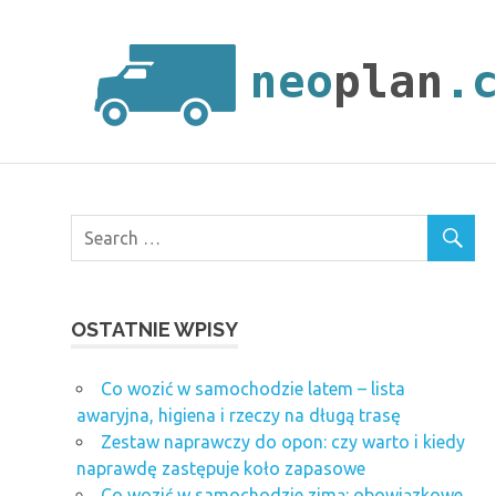
Skip
to
content
OSTATNIE WPISY
Co wozić w samochodzie latem – lista
awaryjna, higiena i rzeczy na długą trasę
Zestaw naprawczy do opon: czy warto i kiedy
naprawdę zastępuje koło zapasowe
Co wozić w samochodzie zimą: obowiązkowe