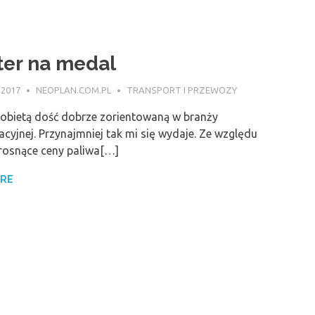
er na medal
 2017
NEOPLAN.COM.PL
TRANSPORT I PRZEWOZY
obietą dość dobrze zorientowaną w branży
cyjnej. Przynajmniej tak mi się wydaje. Ze względu
 rosnące ceny paliwa[…]
ORE