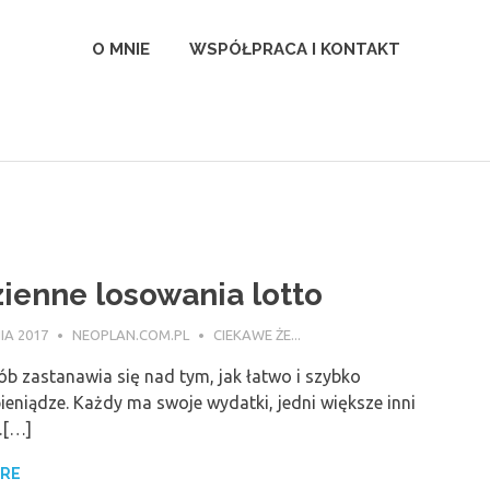
l
O MNIE
WSPÓŁPRACA I KONTAKT
ienne losowania lotto
IA 2017
NEOPLAN.COM.PL
CIEKAWE ŻE...
ób zastanawia się nad tym, jak łatwo i szybko
ieniądze. Każdy ma swoje wydatki, jedni większe inni
.[…]
ORE