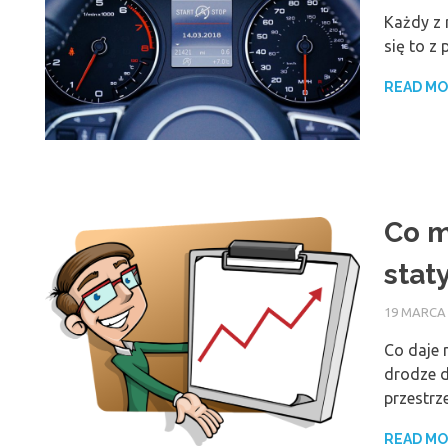
Każdy z 
się to z
READ M
Co m
stat
19 MARCA
Co daje 
drodze d
przestrz
READ M