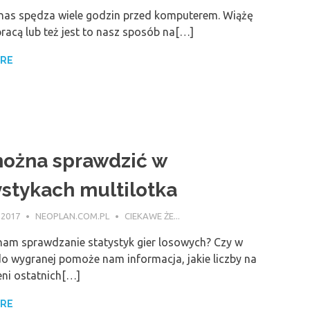
nas spędza wiele godzin przed komputerem. Wiążę
 pracą lub też jest to nasz sposób na[…]
ORE
ożna sprawdzić w
ystykach multilotka
 2017
NEOPLAN.COM.PL
CIEKAWE ŻE...
nam sprawdzanie statystyk gier losowych? Czy w
o wygranej pomoże nam informacja, jakie liczby na
eni ostatnich[…]
ORE