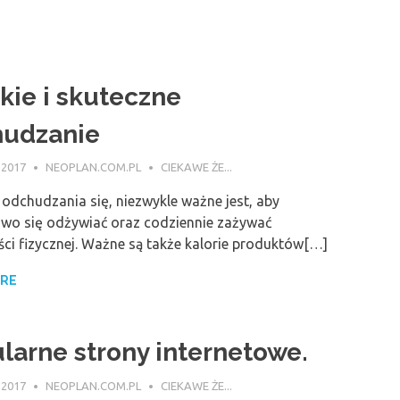
kie i skuteczne
udzanie
 2017
NEOPLAN.COM.PL
CIEKAWE ŻE...
odchudzania się, niezwykle ważne jest, aby
wo się odżywiać oraz codziennie zażywać
ci fizycznej. Ważne są także kalorie produktów[…]
ORE
larne strony internetowe.
 2017
NEOPLAN.COM.PL
CIEKAWE ŻE...