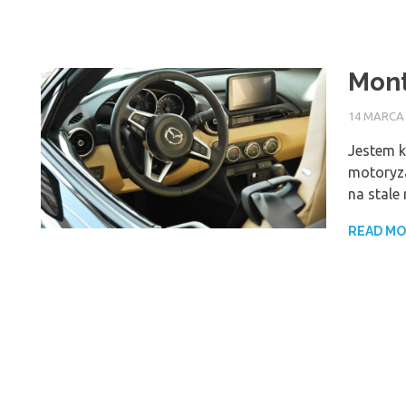
Mont
14 MARCA
Jestem k
motoryza
na stale
READ M