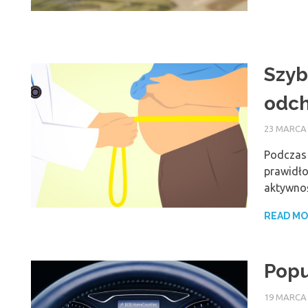
Szyb
odch
23 MARCA
Podczas 
prawidło
aktywnoś
READ M
Popu
19 MARCA