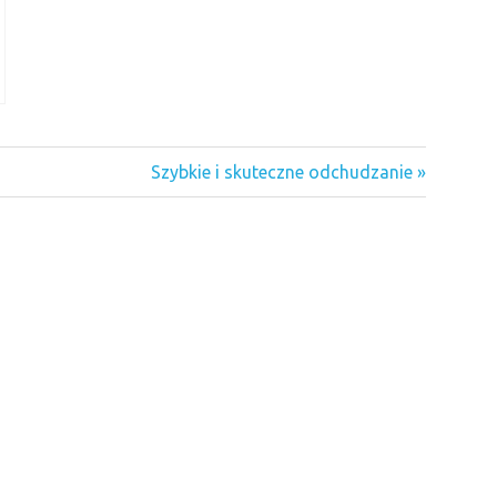
Next
Szybkie i skuteczne odchudzanie
Post: