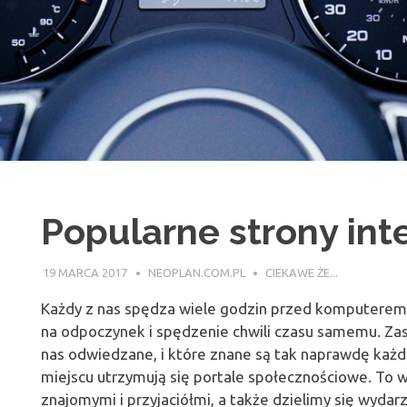
Popularne strony int
19 MARCA 2017
NEOPLAN.COM.PL
CIEKAWE ŻE...
Każdy z nas spędza wiele godzin przed komputerem. W
na odpoczynek i spędzenie chwili czasu samemu. Zast
nas odwiedzane, i które znane są tak naprawdę każ
miejscu utrzymują się portale społecznościowe. To 
znajomymi i przyjaciółmi, a także dzielimy się wydar