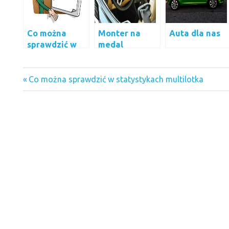
Co można
Monter na
Auta dla nas
sprawdzić w
medal
statystykach
multilotka
auto gaz w
Previous
Nawigacja
Co można sprawdzić w statystykach multilotka
Katowicach
Post:
wpisu
komis
samochodowy
gliwice
sośnica
multilotek
statystyki
strony z
ogłoszeniami
samochodów