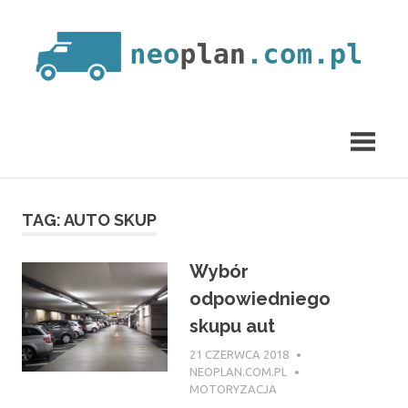
Skip
to
content
neoplan.com.pl
TAG:
AUTO SKUP
Wybór
odpowiedniego
skupu aut
21 CZERWCA 2018
NEOPLAN.COM.PL
MOTORYZACJA