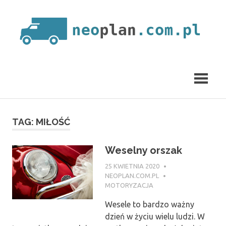
Skip
to
content
neoplan.com.pl
TAG:
MIŁOŚĆ
Weselny orszak
25 KWIETNIA 2020
NEOPLAN.COM.PL
MOTORYZACJA
Wesele to bardzo ważny
dzień w życiu wielu ludzi. W