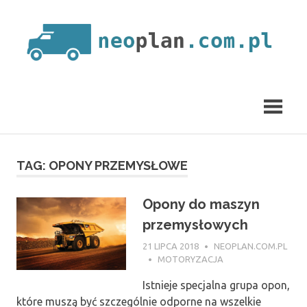
Skip
to
content
neoplan.com.pl
TAG:
OPONY PRZEMYSŁOWE
Opony do maszyn
przemysłowych
21 LIPCA 2018
NEOPLAN.COM.PL
MOTORYZACJA
Istnieje specjalna grupa opon,
które muszą być szczególnie odporne na wszelkie