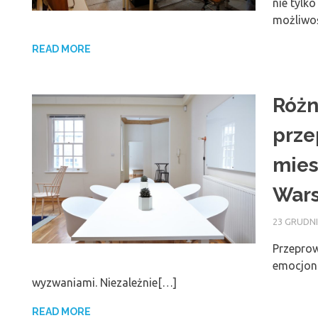
nie tylk
możliwo
READ MORE
Różn
prze
mies
War
23 GRUDNI
Przeprow
emocjonu
wyzwaniami. Niezależnie[…]
READ MORE