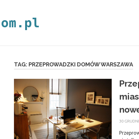
neoplan.com.p
TAG:
PRZEPROWADZKI DOMÓW WARSZAWA
Prze
mias
nowe
30 GRUDNI
Przeprow