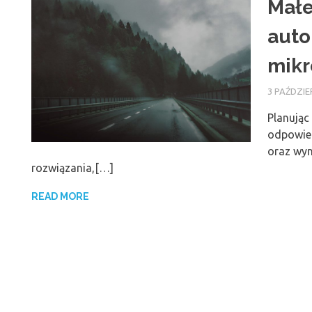
Małe
auto
mik
3 PAŹDZIE
Planując
odpowied
oraz wy
rozwiązania,[…]
READ MORE