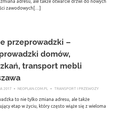
o zmiana adresu, ale także otwarcie drzwi do nowych
ści zawodowych[…]
e przeprowadzki –
prowadzki domów,
zkań, transport mebli
szawa
A 2017
NEOPLAN.COM.PL
TRANSPORT I PRZEWOZY
adzka to nie tylko zmiana adresu, ale także
jący etap w życiu, który często wiąże się z wieloma