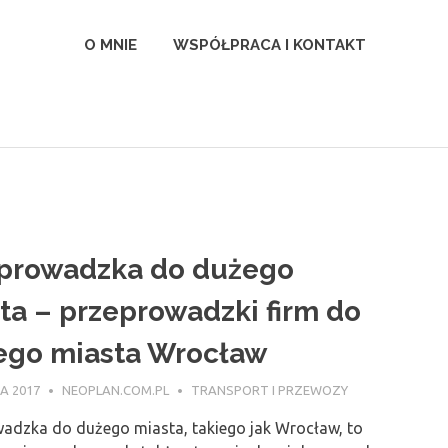
l
O MNIE
WSPÓŁPRACA I KONTAKT
prowadzka do dużego
ta – przeprowadzki firm do
go miasta Wrocław
A 2017
NEOPLAN.COM.PL
TRANSPORT I PRZEWOZY
adzka do dużego miasta, takiego jak Wrocław, to