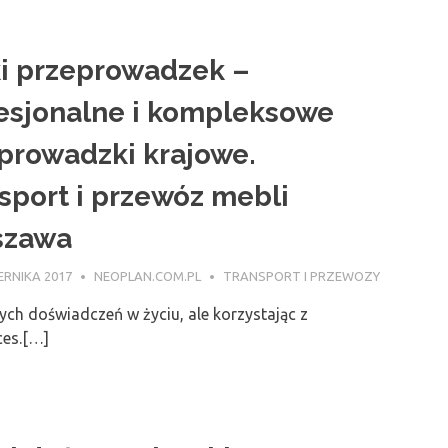
i przeprowadzek –
esjonalne i kompleksowe
prowadzki krajowe.
sport i przewóz mebli
szawa
ERNIKA 2017
NEOPLAN.COM.PL
TRANSPORT I PRZEWOZY
ych doświadczeń w życiu, ale korzystając z
ces.[…]