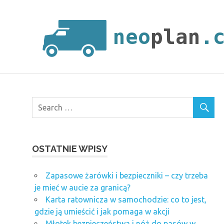
Skip
to
content
OSTATNIE WPISY
Zapasowe żarówki i bezpieczniki – czy trzeba
je mieć w aucie za granicą?
Karta ratownicza w samochodzie: co to jest,
gdzie ją umieścić i jak pomaga w akcji
Młotek bezpieczeństwa i nóż do pasów w