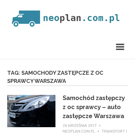
Skip
to
content
neoplan.com.pl
TAG:
SAMOCHODY ZASTĘPCZE Z OC
SPRAWCY WARSZAWA
Samochód zastępczy
z oc sprawcy – auto
zastępcze Warszawa
26 WRZEŚNIA 2017
NEOPLAN.COM.PL
TRANSPORT I