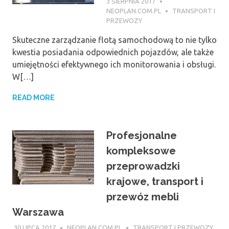
3 SIERPNIA 2017
NEOPLAN.COM.PL
TRANSPORT I
PRZEWOZY
Skuteczne zarządzanie flotą samochodową to nie tylko
kwestia posiadania odpowiednich pojazdów, ale także
umiejętności efektywnego ich monitorowania i obsługi.
W[…]
READ MORE
Profesjonalne
kompleksowe
przeprowadzki
krajowe, transport i
przewóz mebli
Warszawa
30 LIPCA 2017
NEOPLAN.COM.PL
TRANSPORT I PRZEWOZY